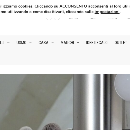
, utilizziamo cookies. Cliccando su ACCONSENTO acconsenti al loro utili
impostazioni
.
amo utilizzando o come disattivarli, cliccando sulle
ABOUT
SHOP
BLOG
C
LLI
UOMO
CASA
MARCHI
IDEE REGALO
OUTLET