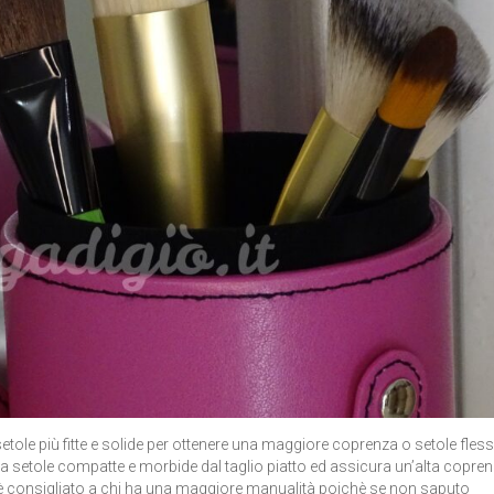
etole più fitte e solide per ottenere una maggiore coprenza o setole flessi
a setole compatte e morbide dal taglio piatto ed assicura un’alta copre
è consigliato a chi ha una maggiore manualità poichè se non saputo