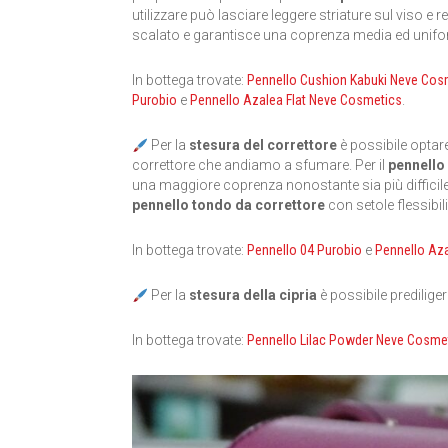
utilizzare può lasciare leggere striature sul viso e re
scalato e garantisce una coprenza media ed unifor
In bottega trovate:
Pennello Cushion Kabuki Neve Cos
Purobio
e
Pennello Azalea Flat Neve Cosmetics
.
Per la
stesura del correttore
è possibile optare
correttore che andiamo a sfumare. Per il
pennello 
una maggiore coprenza nonostante sia più difficile 
pennello tondo da correttore
con setole flessibil
In bottega trovate:
Pennello 04 Purobio
e
Pennello Az
Per la
stesura della cipria
è possibile predilige
In bottega trovate:
Pennello Lilac Powder Neve Cosme