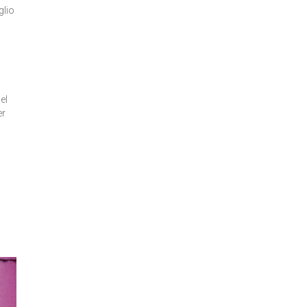
glio
el
er