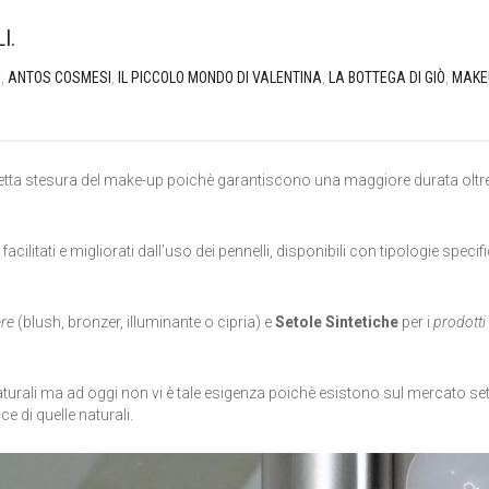
I.
I
,
ANTOS COSMESI
,
IL PICCOLO MONDO DI VALENTINA
,
LA BOTTEGA DI GIÒ
,
MAKE
etta stesura del make-up poichè garantiscono una maggiore durata oltr
litati e migliorati dall’uso dei pennelli, disponibili con tipologie specif
ere
(blush, bronzer, illuminante o cipria) e
Setole Sintetiche
per i
prodotti
 naturali ma ad oggi non vi è tale esigenza poichè esistono sul mercato se
 di quelle naturali.