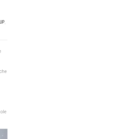
UP
,
e
iche
tole