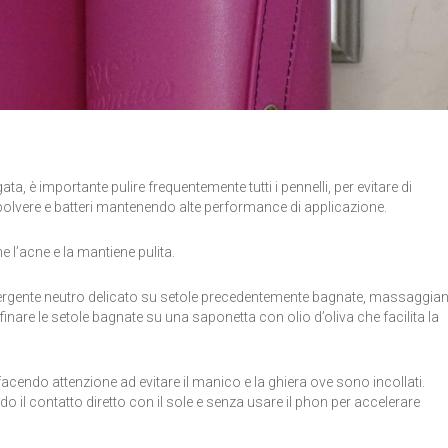
a, è importante pulire frequentemente tutti i pennelli, per evitare di
 polvere e batteri mantenendo alte performance di applicazione.
me l’acne e la mantiene pulita.
 detergente neutro delicato su setole precedentemente bagnate, massaggia
rofinare le setole bagnate su una saponetta con olio d’oliva che facilita la
endo attenzione ad evitare il manico e la ghiera ove sono incollati.
ndo il contatto diretto con il sole e senza usare il phon per accelerare