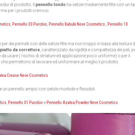
sidui di prodotto. Il
pennello tondo
ha setole mediamente fitte con un ta
me per i prodotti cremosi.
metics
,
Pennello 03 Purobio
,
Pennello Kabuki Neve Cosmetics
,
Pennello 10
 per dei pennelli con delle setole fitte ma non troppo in base alla texture d
piatto da correttore
, caratterizzato da rigidità e compattezza dei peli, p
da usare ( rischio di striature ed applicazione poco uniforme) o per il
i che permettono di lavorare ed uniformare al meglio il prodotto.
alea Crease Neve Cosmetics
re un pennello ampio con setole morbide e flessibili.
tics
,
Pennello 01 Purobio
e
Pennello Azalea Powder Neve Cosmetics
.