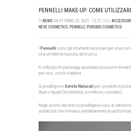
PENNELLI MAKE-UP: COME UTILIZZARL
IN
NEWS
ON OTTOBRE 20, 2021 - 12:31
,TAGS
ACCESSOR
NEVE COSMETICS
,
PENNELLI
,
PUROBIO COSMETICS
I
Pennelli
sono gli
strumenti necessari
per una corr
che un’ottima riuscita del trucco.
A volte pochi passaggi quotidiani possono essere faci
per viso, occhi e labbra.
Si prediligono
Setole Naturali
per i
prodotti in polv
fluidi o liquidi
(fondotinta, correttore, rossetto).
Negli scorsi decenni si prediligeva l’uso di setole
sintetiche che mimano perfettamente le performance