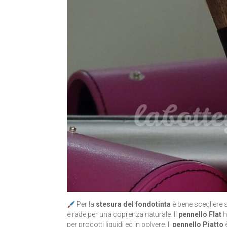
Per la
stesura del fondotinta
è bene scegliere s
e rade per una coprenza naturale. Il
pennello Flat
h
per prodotti liquidi ed in polvere. Il
pennello Piatto