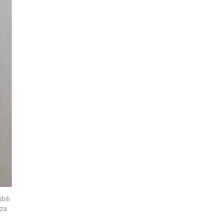
bili
nza