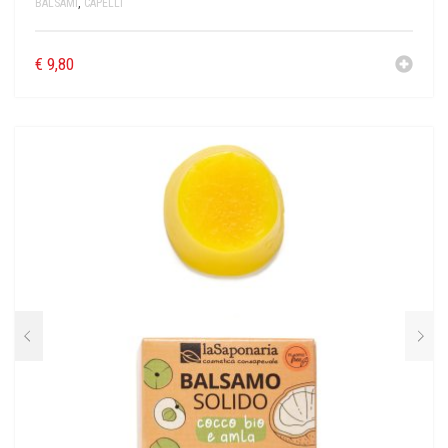
BALSAMI
,
CAPELLI
€
9,80