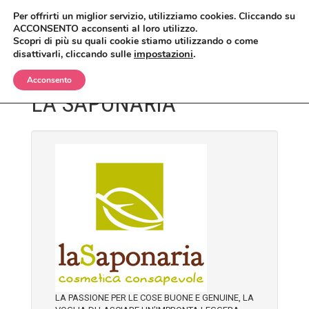
Per offrirti un miglior servizio, utilizziamo cookies. Cliccando su
ACCONSENTO acconsenti al loro utilizzo.
Scopri di più su quali cookie stiamo utilizzando o come
impostazioni
.
disattivarli, cliccando sulle
Acconsento
LA SAPONARIA
BIMBI
CORPO
OLII E CREME
VISO
SHAMPO E BAGNETTO
ANTIZANZARE
MAKEUP
SPAZZOLE E SPUGNE
BAGNO E DOCCIA
ANTIETÀ
CAPELLI
CREME, LOZIONI E GEL
DETERGENTI, TONICI E MASCHERE
CIPRIE, BLUSH, BRONZER
UOMO
DEODORANTI
CREME E SIERI
CORRETTORI
BALSAMI
CASA
INTIMO
IGIENE ORALE
FONDOTINTA
ERBE COSMETICHE
DOCCIA E SHAMPO
LA PASSIONE PER LE COSE BUONE E GENUINE, LA