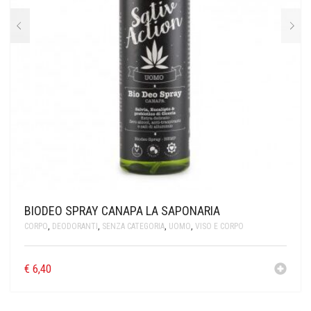
BIODEO SPRAY CANAPA LA SAPONARIA
CORPO
,
DEODORANTI
,
SENZA CATEGORIA
,
UOMO
,
VISO E CORPO
€
6,40