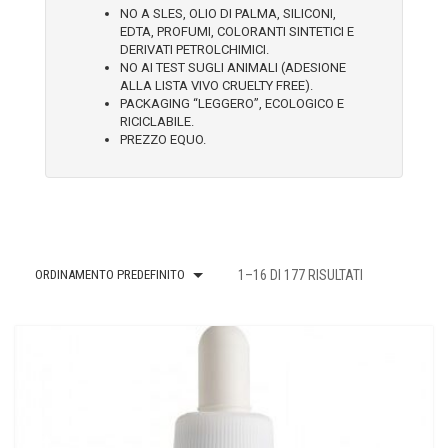
NO A SLES, OLIO DI PALMA, SILICONI,
CASA MORANA
EDTA, PROFUMI, COLORANTI SINTETICI E
DERIVATI PETROLCHIMICI.
DOMUS OLEA TOSCANA
NO AI TEST SUGLI ANIMALI (ADESIONE
ALLA LISTA VIVO CRUELTY FREE).
PACKAGING “LEGGERO”, ECOLOGICO E
FABY
RICICLABILE.
PREZZO EQUO.
FIOR DI LUNA
FITOCOSE
FLORA
ORDINAMENTO PREDEFINITO
1–16 DI 177 RISULTATI
GLI AROMI
GYADA COSMETICS
HEART AND HOME
INVISIBOBBLE