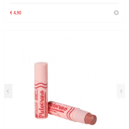
€
4,90