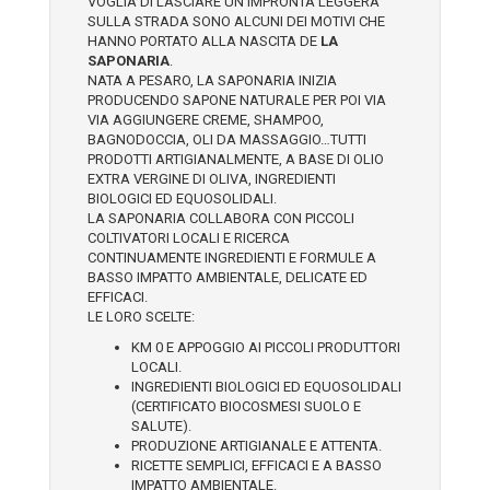
VOGLIA DI LASCIARE UN’IMPRONTA LEGGERA
MARCHI
MANI E UNGHIE
LABBRA
MATITE LABBRA, ROSSETTI E LUCIDALABBRA
LOZIONI E OLII
RASATURA
ALIMENTI
SULLA STRADA SONO ALCUNI DEI MOTIVI CHE
HANNO PORTATO ALLA NASCITA DE
LA
SAPONARIA
.
IDEE REGALO
OLII E BURRI
OCCHI
MATITE OCCHI, EYELINER E MASCARA
MASCHERE E GEL
VISO E CORPO
CANDELE
ALIA SKIN CARE
NATA A PESARO, LA SAPONARIA INIZIA
PRODUCENDO SAPONE NATURALE PER POI VIA
OUTLET
OLII ESSENZIALI
OLII
OMBRETTI
SHAMPOO
DETERGENTI ECOLOGICI DOMESTICI
ALKEMILLA BIO COSMETIC
VIA AGGIUNGERE CREME, SHAMPOO,
BAGNODOCCIA, OLI DA MASSAGGIO…TUTTI
PRODOTTI ARTIGIANALMENTE, A BASE DI OLIO
DETERGENTI PER LA PULIZIA
PIEDI
TRATTAMENTI SPECIFICI
PENNELLI TRUCCO E ACCESSORI
SPAZZOLE
DETERGENTI ECOLOGICI PER BUCATO
ALLEGRO NATURA
EXTRA VERGINE DI OLIVA, INGREDIENTI
BIOLOGICI ED EQUOSOLIDALI.
SHAMPOO
PROFUMI E AROMATERAPIA
ACCESSORI
STYLING
DETERGENTI ECOLOGICI PER STOVIGLIE
ANTOS
LA SAPONARIA COLLABORA CON PICCOLI
COLTIVATORI LOCALI E RICERCA
CONTINUAMENTE INGREDIENTI E FORMULE A
SIERI
SAPONI
TRATTAMENTI COLORANTI
PROFUMATORI PER AMBIENTI
BENECOS
BASSO IMPATTO AMBIENTALE, DELICATE ED
EFFICACI.
SCRUB
BIOEARTH
CART
LE LORO SCELTE:
0
KM 0 E APPOGGIO AI PICCOLI PRODUTTORI
SOLARI
BIOETCAROUBE
LOCALI.
INGREDIENTI BIOLOGICI ED EQUOSOLIDALI
(CERTIFICATO BIOCOSMESI SUOLO E
SPUGNE
BIOFFICINA TOSCANA
SALUTE).
PRODUZIONE ARTIGIANALE E ATTENTA.
TRATTAMENTI SPECIFICI
BJOBJ
RICETTE SEMPLICI, EFFICACI E A BASSO
IMPATTO AMBIENTALE.