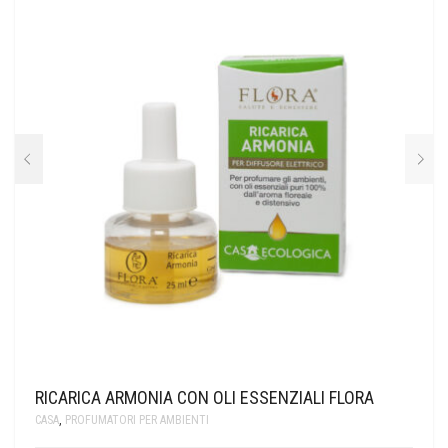
LA SAPONARIA
LE ERBE DI JANAS
LE FATE BIO
NEVE COSMETICS
PHITOFILOS
PUROBIO COSMETICS
SABADÌ
TANGLE TEEZER
TEK ITALY
RICARICA ARMONIA CON OLI ESSENZIALI FLORA
CASA
,
PROFUMATORI PER AMBIENTI
VILLA LODOLA