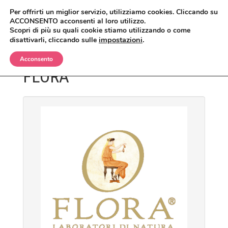
Per offrirti un miglior servizio, utilizziamo cookies. Cliccando su
ACCONSENTO acconsenti al loro utilizzo.
Scopri di più su quali cookie stiamo utilizzando o come
impostazioni
.
disattivarli, cliccando sulle
Acconsento
FLORA
BIMBI
CORPO
OLII E CREME
VISO
SHAMPO E BAGNETTO
ANTIZANZARE
MAKEUP
SPAZZOLE E SPUGNE
BAGNO E DOCCIA
ANTIETÀ
CAPELLI
CREME, LOZIONI E GEL
DETERGENTI, TONICI E MASCHERE
CIPRIE, BLUSH, BRONZER
UOMO
DEODORANTI
CREME E SIERI
CORRETTORI
BALSAMI
CASA
INTIMO
IGIENE ORALE
FONDOTINTA
ERBE COSMETICHE
DOCCIA E SHAMPO