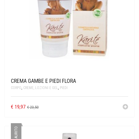
CREMA GAMBE E PIEDI FLORA
CORPO
,
CREME, LOZIONI E GEL
,
PIEDI
€
19,97
€
23,50
ESAURITO