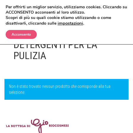
Per offrirti un miglior servizio, utilizziamo cookies. Cliccando su
ACCONSENTO acconsenti al loro utilizzo.
Scopri di più su quali cookie stiamo utilizzando o come
impostazioni
.
disattivarli, cliccando sulle
Acconsento
DETERGENTI PER LA
BIMBI
PULIZIA
CORPO
OLII E CREME
VISO
SHAMPO E BAGNETTO
ANTIZANZARE
MAKEUP
SPAZZOLE E SPUGNE
BAGNO E DOCCIA
ANTIETÀ
Non è stato trovato nessun prodotto che corrisponde alla tua
selezione.
CAPELLI
CREME, LOZIONI E GEL
DETERGENTI, TONICI E MASCHERE
CIPRIE, BLUSH, BRONZER
UOMO
DEODORANTI
CREME E SIERI
CORRETTORI
BALSAMI
CASA
INTIMO
IGIENE ORALE
FONDOTINTA
ERBE COSMETICHE
DOCCIA E SHAMPO