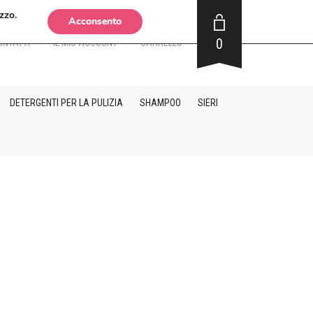
zzo.
Acconsento
0
ONTATTI
IL MIO ACCOUNT
CARRELLO
DETERGENTI PER LA PULIZIA
SHAMPOO
SIERI