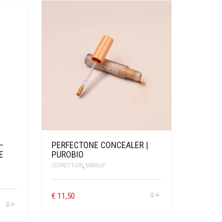
–
PERFECTONE CONCEALER |
E
PUROBIO
CORRETTORI
,
MAKEUP
€
11,50