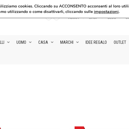
, utilizziamo cookies. Cliccando su ACCONSENTO acconsenti al loro utili
impostazioni
.
amo utilizzando o come disattivarli, cliccando sulle
ABOUT
SHOP
BLOG
C
LLI
UOMO
CASA
MARCHI
IDEE REGALO
OUTLET