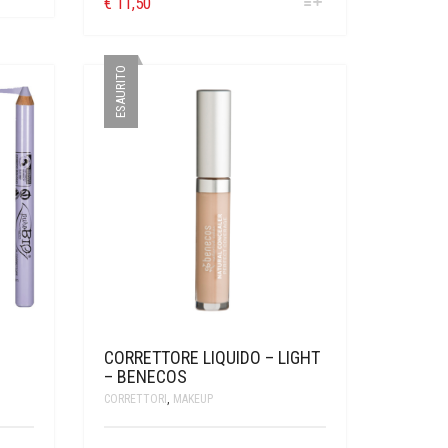
€
11,50
ESAURITO
CORRETTORE LIQUIDO – LIGHT
– BENECOS
CORRETTORI
,
MAKEUP