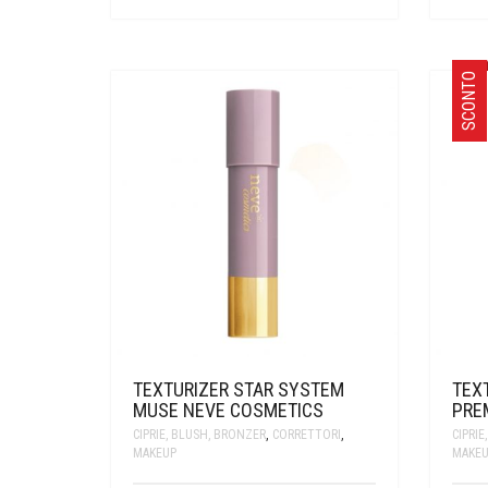
SCONTO
TEXTURIZER STAR SYSTEM
TEX
MUSE NEVE COSMETICS
PRE
CIPRIE, BLUSH, BRONZER
,
CORRETTORI
,
CIPRIE
MAKEUP
MAKEU