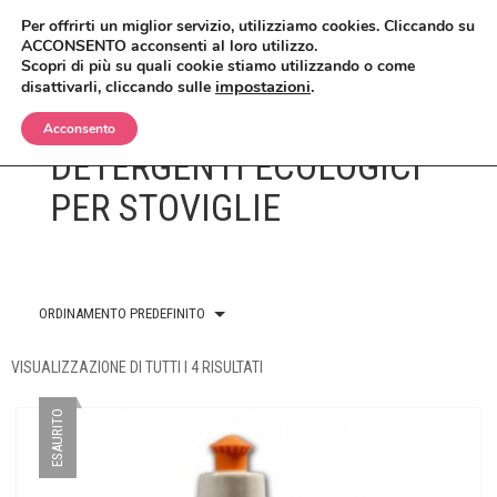
Per offrirti un miglior servizio, utilizziamo cookies. Cliccando su
ACCONSENTO acconsenti al loro utilizzo.
Scopri di più su quali cookie stiamo utilizzando o come
impostazioni
.
disattivarli, cliccando sulle
Acconsento
DETERGENTI ECOLOGICI
BIMBI
PER STOVIGLIE
CORPO
OLII E CREME
VISO
SHAMPO E BAGNETTO
ANTIZANZARE
ORDINAMENTO PREDEFINITO
MAKEUP
SPAZZOLE E SPUGNE
BAGNO E DOCCIA
ANTIETÀ
VISUALIZZAZIONE DI TUTTI I 4 RISULTATI
CAPELLI
CREME, LOZIONI E GEL
DETERGENTI, TONICI E MASCHERE
CIPRIE, BLUSH, BRONZER
UOMO
DEODORANTI
CREME E SIERI
CORRETTORI
BALSAMI
ESAURITO
CASA
INTIMO
IGIENE ORALE
FONDOTINTA
ERBE COSMETICHE
DOCCIA E SHAMPO