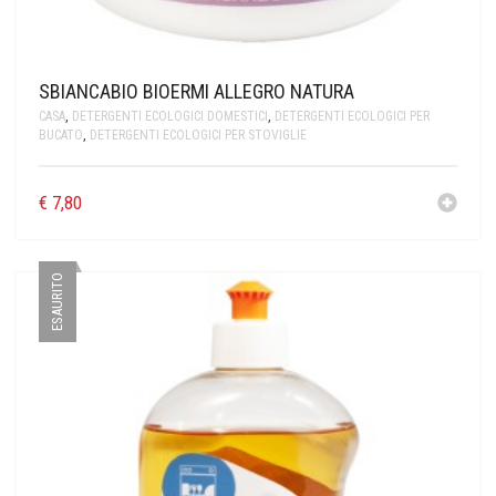
LA SAPONARIA
LE ERBE DI JANAS
SBIANCABIO BIOERMI ALLEGRO NATURA
CASA
,
DETERGENTI ECOLOGICI DOMESTICI
,
DETERGENTI ECOLOGICI PER
LE FATE BIO
BUCATO
,
DETERGENTI ECOLOGICI PER STOVIGLIE
NEVE COSMETICS
€
7,80
PHITOFILOS
PUROBIO COSMETICS
ESAURITO
SABADÌ
TANGLE TEEZER
TEK ITALY
VILLA LODOLA