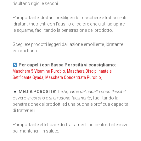
risultano rigidi e secchi.
E’ importante idratarli prediligendo maschere e trattamenti
idratanti/nutrienti con l’ausilio di calore che aiuti ad aprire
le squame, facilitando la penetrazione del prodotto.
Scegliete prodotti leggeri dall’azione emolliente, idratante
ed umettante.
Per capelli con Bassa Porosità vi consigliamo:
Maschera 5 Vitamine Purobio
,
Maschera Disciplinante e
Setificante Gyada
,
Maschera Concentrata Purobio
,
MEDIA POROSITA’
: Le
Squame del capello sono flessibili
ovvero
si aprono e si chiudono facilmente
, facilitando la
penetrazione dei prodotti ed una buona e proficua capacità
di trattenerli.
E’ importante effettuare dei trattamenti nutrienti ed intensivi
per mantenerli in salute.