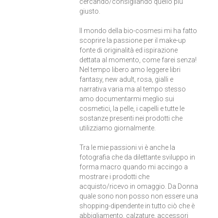
cercando/consigliando quello più
giusto.
Il mondo della bio-cosmesi mi ha fatto
scoprire la passione per il make-up
fonte di originalità ed ispirazione
dettata al momento, come farei senza!
Nel tempo libero amo leggere libri
fantasy, new adult, rosa, gialli e
narrativa varia ma al tempo stesso
amo documentarmi meglio sui
cosmetici, la pelle, i capelli e tutte le
sostanze presenti nei prodotti che
utilizziamo giornalmente.
Tra le mie passioni vi è anche la
fotografia che da dilettante sviluppo in
forma macro quando mi accingo a
mostrare i prodotti che
acquisto/ricevo in omaggio. Da Donna
quale sono non posso non essere una
shopping-dipendente in tutto ciò che è
abbigliamento, calzature, accessori