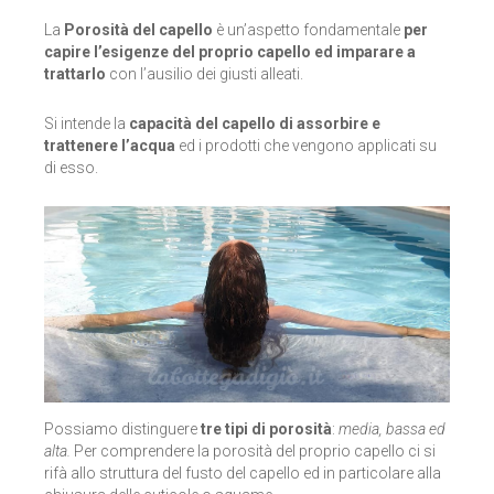
MARCHI
MANI E UNGHIE
LABBRA
MATITE LABBRA, ROSSETTI E LUCIDALABBRA
LOZIONI E OLII
RASATURA
ALIMENTI
La
Porosità del capello
è un’aspetto fondamentale
per
capire l’esigenze del proprio capello ed imparare a
IDEE REGALO
OLII E BURRI
OCCHI
MATITE OCCHI, EYELINER E MASCARA
MASCHERE E GEL
VISO E CORPO
CANDELE
ALIA SKIN CARE
trattarlo
con l’ausilio dei giusti alleati.
OUTLET
OLII ESSENZIALI
OLII
OMBRETTI
SHAMPOO
DETERGENTI ECOLOGICI DOMESTICI
ALKEMILLA BIO COSMETIC
Si intende la
capacità del capello di assorbire e
trattenere l’acqua
ed i prodotti che vengono applicati su
di esso.
DETERGENTI PER LA PULIZIA
PIEDI
TRATTAMENTI SPECIFICI
PENNELLI TRUCCO E ACCESSORI
SPAZZOLE
DETERGENTI ECOLOGICI PER BUCATO
ALLEGRO NATURA
SHAMPOO
PROFUMI E AROMATERAPIA
ACCESSORI
STYLING
DETERGENTI ECOLOGICI PER STOVIGLIE
ANTOS
SIERI
SAPONI
TRATTAMENTI COLORANTI
PROFUMATORI PER AMBIENTI
BENECOS
SCRUB
BIOEARTH
CART
0
SOLARI
BIOETCAROUBE
SPUGNE
BIOFFICINA TOSCANA
Possiamo distinguere
tre tipi di porosità
:
media, bassa ed
alta.
Per comprendere la porosità del proprio capello ci si
TRATTAMENTI SPECIFICI
BJOBJ
rifà allo struttura del fusto del capello ed in particolare alla