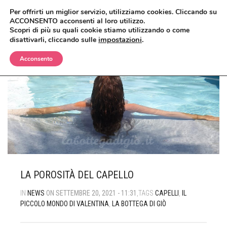
Per offrirti un miglior servizio, utilizziamo cookies. Cliccando su
ACCONSENTO acconsenti al loro utilizzo.
Scopri di più su quali cookie stiamo utilizzando o come
impostazioni
.
disattivarli, cliccando sulle
Acconsento
BIMBI
CORPO
OLII E CREME
VISO
SHAMPO E BAGNETTO
ANTIZANZARE
MAKEUP
SPAZZOLE E SPUGNE
BAGNO E DOCCIA
ANTIETÀ
CAPELLI
CREME, LOZIONI E GEL
DETERGENTI, TONICI E MASCHERE
CIPRIE, BLUSH, BRONZER
LA POROSITÀ DEL CAPELLO
UOMO
DEODORANTI
CREME E SIERI
CORRETTORI
BALSAMI
IN
NEWS
ON SETTEMBRE 20, 2021 - 11:31
,TAGS
CAPELLI
,
IL
PICCOLO MONDO DI VALENTINA
,
LA BOTTEGA DI GIÒ
CASA
INTIMO
IGIENE ORALE
FONDOTINTA
ERBE COSMETICHE
DOCCIA E SHAMPO