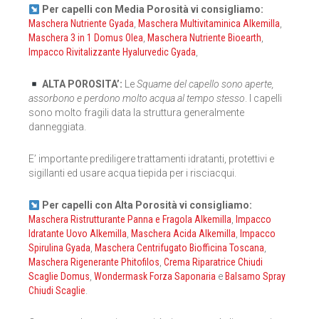
Per capelli con Media Porosità vi consigliamo:
Maschera Nutriente Gyada
,
Maschera Multivitaminica Alkemilla
,
Maschera 3 in 1 Domus Olea
,
Maschera Nutriente Bioearth
,
Impacco Rivitalizzante Hyalurvedic Gyada
,
ALTA POROSITA’:
Le
Squame del capello sono aperte,
assorbono e perdono molto acqua al tempo stesso
. I capelli
sono molto fragili data la struttura generalmente
danneggiata.
E’ importante prediligere trattamenti idratanti, protettivi e
sigillanti ed usare acqua tiepida per i risciacqui.
Per capelli con Alta Porosità vi consigliamo:
Maschera Ristrutturante Panna e Fragola Alkemilla
,
Impacco
Idratante Uovo Alkemilla
,
Maschera Acida Alkemilla
,
Impacco
Spirulina Gyada
,
Maschera Centrifugato Biofficina Toscana
,
Maschera Rigenerante Phitofilos
,
Crema Riparatrice Chiudi
Scaglie Domus
,
Wondermask Forza Saponaria
e
Balsamo Spray
Chiudi Scaglie
.