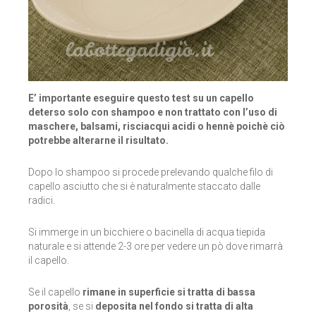
LA SAPONARIA
LE ERBE DI JANAS
LE FATE BIO
E’ importante eseguire questo test su un capello
NEVE COSMETICS
deterso solo con shampoo e non trattato con l’uso di
maschere, balsami, risciacqui acidi o hennè poichè ciò
potrebbe alterarne il risultato.
PHITOFILOS
Dopo lo shampoo si procede prelevando qualche filo di
PUROBIO COSMETICS
capello asciutto che si è naturalmente staccato dalle
radici.
SABADÌ
Si immerge in un bicchiere o bacinella di acqua tiepida
TANGLE TEEZER
naturale e si attende 2-3 ore per vedere un pò dove rimarrà
il capello.
TEK ITALY
Se il capello
rimane in superficie si tratta di bassa
VILLA LODOLA
porosità
, se si
deposita nel fondo si tratta di alta