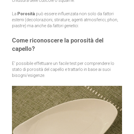
chiusura delle cuticole o squame.
CASA MORANA
La
Porosità
può essere influenzata non solo da
fattori
DOMUS OLEA TOSCANA
esterni
(decolorazioni, stirature, agenti atmosferici, phon,
piastre) ma anche da
fattori genetici
.
FABY
Come riconoscere la porosità del
FIOR DI LUNA
capello?
FITOCOSE
E’ possibile effettuare un facile test per comprendere lo
stato di porosità del capello e trattarlo in base ai suoi
FLORA
bisogni/esigenze.
GLI AROMI
GYADA COSMETICS
HEART AND HOME
INVISIBOBBLE