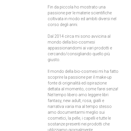
Fin da piccola ho mostrato una
passione per le materie scientifiche
coltivata in modo ed ambiti diversi nel
corso degli anni.
Dal 2014 circa mi sono avvicina al
mondo della bio-cosmesi
appassionandomi ai vari prodotti e
cercando/consigliando quello più
giusto.
Il mondo della bio-cosmesi mi ha fatto
scoprire la passione per il make-up
fonte di originalità ed ispirazione
dettata al momento, come farei senza!
Nel tempo libero amo leggere libri
fantasy, new adult, rosa, gialli e
narrativa varia ma al tempo stesso
amo documentarmi meglio sui
cosmetici, la pelle, i capelli e tutte le
sostanze presenti nei prodotti che
utilizziamo giornalmente.