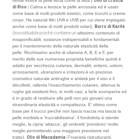
rende inoltre la pelle liscia come la seta.)
Olio di Crusca
di Riso
(
Calma e lenisce la pelle arrossata ed è usato
come base di molti prodotti estetici, come trucchi o creme
corpo. Ha naturali filtri UVA e UVB per cui viene impiegato
anche come base di molti prodotti solari),
Burro di Karitè
(Insostituibile poichè contiene un
altissimo contenuto di
insaponificabili, sostanze indispensabili e fondamentali
per il mantenimento della naturale elasticità della
pelle.
Ricchissimo anche di vitamine A, B, E e F, per
merito delle sue numerose proprietà benefiche quindi è
adatto per secchezza cutanea, dermatiti, eritemi, ustioni,
arrossamenti, ulcerazioni e irritazioni.è un prezioso
cosmetico naturale antirughe e antietà per il viso e il
décolleté, rallenta l’invecchiamento cutaneo, attenua le
rughe già esistenti fino, in molti casi, a farle scomparire ed
è in grado di restituire alle pelli non più giovani una
straordinaria elasticità e compattezza. E’ ottimo come
base per il trucco perché non lascia traccia ma lascia la
pelle morbida e ‘truccabilissima’: il fondotinta si stende
meglio, la cipria ‘attacca’, gli ombretti ‘prendono’ molto
meglio permettendo una maggiore precisione nel
tratto),
Olio di Macadamia
(P
roprietà ristrutturanti,