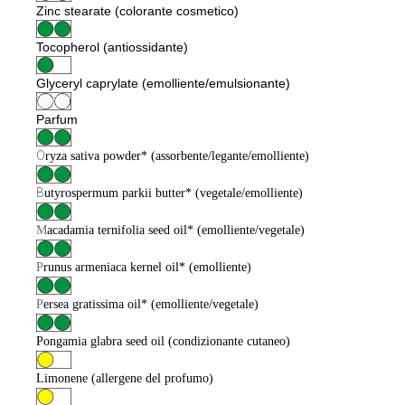
Zinc stearate (colorante cosmetico)
Tocopherol (antiossidante)
Glyceryl caprylate (emolliente/emulsionante)
Parfum
O
ryza sativa
powder* (assorbente/legante/emolliente)
B
utyrospermum parkii
butter* (vegetale/emolliente)
M
acadamia
ternifolia seed oil* (emolliente/vegetale)
P
runus armeniaca
kernel oil* (emolliente)
P
ersea gratissima
oil* (emolliente/vegetale)
Pongamia glabra seed oil (condizionante cutaneo)
Limonene (allergene del profumo)