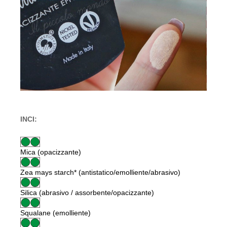
INCI:
Mica (opacizzante)
Zea mays starch* (antistatico/emolliente/abrasivo)
Silica (abrasivo / assorbente/opacizzante)
Squalane (emolliente)