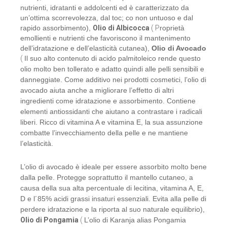
nutrienti, idratanti e addolcenti ed è caratterizzato da
un’ottima scorrevolezza, dal toc; co non untuoso e dal
rapido assorbimento),
Olio di Albicocca
( P
roprietà
emollienti e nutrienti che favoriscono il mantenimento
dell’idratazione e dell’elasticità cutanea),
Olio di Avocado
(
Il suo alto contenuto di acido palmitoleico rende questo
olio molto ben tollerato e adatto quindi alle pelli sensibili e
danneggiate. Come additivo nei prodotti cosmetici, l’olio di
avocado aiuta anche a migliorare l’effetto di altri
ingredienti come idratazione e assorbimento. Contiene
elementi antiossidanti che aiutano a contrastare i radicali
liberi. Ricco di vitamina A e vitamina E, la sua assunzione
combatte l’invecchiamento della pelle e ne mantiene
l’elasticità.
L’olio di avocado è ideale per essere assorbito molto bene
dalla pelle. Protegge soprattutto il mantello cutaneo, a
causa della sua alta percentuale di lecitina, vitamina A, E,
D e l´85% acidi grassi insaturi essenziali. Evita alla pelle di
perdere idratazione e la riporta al suo naturale equilibrio),
Olio di Pongamia
(
L’olio di Karanja alias Pongamia