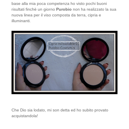
base alla mia poca competenza ho visto pochi buoni
CASA MORANA
risultati finchè un giorno
Purobio
non ha realizzato la sua
nuova linea per il viso composta da terra, cipria e
DOMUS OLEA TOSCANA
illuminanti.
FABY
FIOR DI LUNA
FITOCOSE
FLORA
GLI AROMI
GYADA COSMETICS
HEART AND HOME
Che Dio sia lodato, mi son detta ed ho subito provato
acquistandola!
INVISIBOBBLE