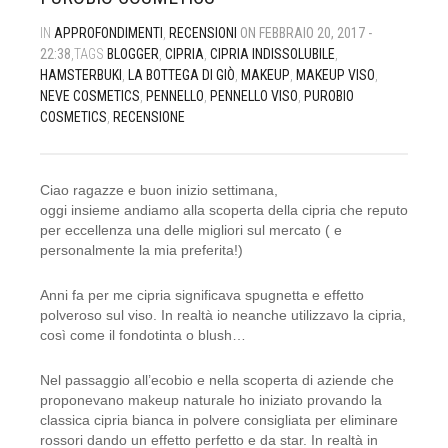
MARCHI
MANI E UNGHIE
LABBRA
MATITE LABBRA, ROSSETTI E LUCIDALABBRA
LOZIONI E OLII
RASATURA
ALIMENTI
IN
APPROFONDIMENTI
,
RECENSIONI
ON FEBBRAIO 20, 2017 -
22:38
,TAGS
BLOGGER
,
CIPRIA
,
CIPRIA INDISSOLUBILE
,
IDEE REGALO
OLII E BURRI
OCCHI
MATITE OCCHI, EYELINER E MASCARA
MASCHERE E GEL
VISO E CORPO
CANDELE
ALIA SKIN CARE
HAMSTERBUKI
,
LA BOTTEGA DI GIÒ
,
MAKEUP
,
MAKEUP VISO
,
NEVE COSMETICS
,
PENNELLO
,
PENNELLO VISO
,
PUROBIO
OUTLET
OLII ESSENZIALI
OLII
OMBRETTI
SHAMPOO
DETERGENTI ECOLOGICI DOMESTICI
ALKEMILLA BIO COSMETIC
COSMETICS
,
RECENSIONE
DETERGENTI PER LA PULIZIA
PIEDI
TRATTAMENTI SPECIFICI
PENNELLI TRUCCO E ACCESSORI
SPAZZOLE
DETERGENTI ECOLOGICI PER BUCATO
ALLEGRO NATURA
Ciao ragazze e buon inizio settimana,
SHAMPOO
PROFUMI E AROMATERAPIA
ACCESSORI
STYLING
DETERGENTI ECOLOGICI PER STOVIGLIE
ANTOS
oggi insieme andiamo alla scoperta della cipria che reputo
per eccellenza una delle migliori sul mercato ( e
SIERI
SAPONI
TRATTAMENTI COLORANTI
PROFUMATORI PER AMBIENTI
BENECOS
personalmente la mia preferita!)
SCRUB
BIOEARTH
CART
0
Anni fa per me cipria significava spugnetta e effetto
polveroso sul viso. In realtà io neanche utilizzavo la cipria,
SOLARI
BIOETCAROUBE
così come il fondotinta o blush…
SPUGNE
BIOFFICINA TOSCANA
Nel passaggio all’ecobio e nella scoperta di aziende che
proponevano makeup naturale ho iniziato provando la
classica cipria bianca in polvere consigliata per eliminare
TRATTAMENTI SPECIFICI
BJOBJ
rossori dando un effetto perfetto e da star. In realtà in