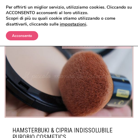
Per offrirti un miglior servizio, utilizziamo cookies. Cliccando su
ACCONSENTO acconsenti al loro utilizzo.
Scopri di più su quali cookie stiamo utilizzando o come
impostazioni
.
disattivarli, cliccando sulle
Acconsento
BIMBI
CORPO
OLII E CREME
VISO
SHAMPO E BAGNETTO
ANTIZANZARE
MAKEUP
SPAZZOLE E SPUGNE
BAGNO E DOCCIA
ANTIETÀ
CAPELLI
CREME, LOZIONI E GEL
DETERGENTI, TONICI E MASCHERE
CIPRIE, BLUSH, BRONZER
UOMO
DEODORANTI
CREME E SIERI
CORRETTORI
BALSAMI
HAMSTERBUKI & CIPRIA INDISSOLUBILE
CASA
INTIMO
IGIENE ORALE
FONDOTINTA
ERBE COSMETICHE
DOCCIA E SHAMPO
PUROBIO COSMETICS