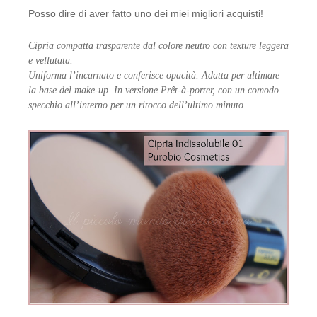
Posso dire di aver fatto uno dei miei migliori acquisti!
LA SAPONARIA
Cipria compatta trasparente dal colore neutro con texture leggera
LE ERBE DI JANAS
e vellutata.
Uniforma l’incarnato e conferisce opacità. Adatta per ultimare
LE FATE BIO
la base del make-up. In versione Prêt-à-porter, con un comodo
specchio all’interno per un ritocco dell’ultimo minuto
.
NEVE COSMETICS
PHITOFILOS
PUROBIO COSMETICS
SABADÌ
TANGLE TEEZER
TEK ITALY
VILLA LODOLA