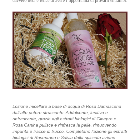
davvero lieta e felice di avere l’opportunità di provarli entrambi.
CASA MORANA
DOMUS OLEA TOSCANA
FABY
FIOR DI LUNA
FITOCOSE
FLORA
GLI AROMI
GYADA COSMETICS
Lozione micellare a base di acqua di Rosa Damascena
dall’alto potere struccante. Addolcente, lenitiva e
rinfrescante, grazie agli estratti biologici di Ginepro e
HEART AND HOME
Rosa Canina pulisce e rinfresca la pelle, rimuovendo
impurità e tracce di trucco. Completano l’azione gli estratti
INVISIBOBBLE
biologici di Rosmarino e Salvia dalla spiccata azione