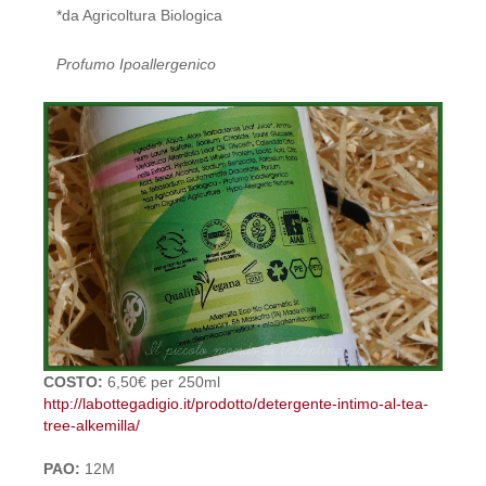
*da Agricoltura Biologica
Profumo Ipoallergenico
COSTO:
6,50€ per 250ml
http://labottegadigio.it/prodotto/detergente-intimo-al-tea-
tree-alkemilla/
PAO:
12M