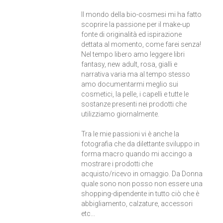
Il mondo della bio-cosmesi mi ha fatto
scoprire la passione per il make-up
fonte di originalità ed ispirazione
dettata al momento, come farei senza!
Nel tempo libero amo leggere libri
fantasy, new adult, rosa, gialli e
narrativa varia ma al tempo stesso
amo documentarmi meglio sui
cosmetici, la pelle, i capelli e tutte le
sostanze presenti nei prodotti che
utilizziamo giornalmente.
Tra le mie passioni vi è anche la
fotografia che da dilettante sviluppo in
forma macro quando mi accingo a
mostrare i prodotti che
acquisto/ricevo in omaggio. Da Donna
quale sono non posso non essere una
shopping-dipendente in tutto ciò che è
abbigliamento, calzature, accessori
etc...