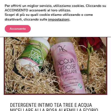
Per offrirti un miglior servizio, utilizziamo cookies. Cliccando su
ACCONSENTO acconsenti al loro utilizzo.
Scopri di più su quali cookie stiamo utilizzando o come
impostazioni
.
disattivarli, cliccando sulle
Acconsento
BIMBI
CORPO
OLII E CREME
VISO
SHAMPO E BAGNETTO
ANTIZANZARE
MAKEUP
SPAZZOLE E SPUGNE
BAGNO E DOCCIA
ANTIETÀ
CAPELLI
CREME, LOZIONI E GEL
DETERGENTI, TONICI E MASCHERE
CIPRIE, BLUSH, BRONZER
UOMO
DEODORANTI
CREME E SIERI
CORRETTORI
BALSAMI
DETERGENTE INTIMO TEA TREE E ACQUA
CASA
INTIMO
IGIENE ORALE
FONDOTINTA
ERBE COSMETICHE
DOCCIA E SHAMPO
MICELLARE ALLA ROSA ALKEMILLA ECOBIO