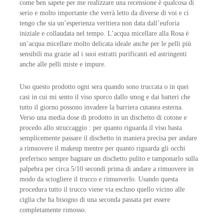
come ben sapete per me realizzare una recensione è qualcosa di
serio e molto importante che verrà letto da diverse di voi e ci
tengo che sia un’esperienza veritiera non data dall’euforia
iniziale e collaudata nel tempo. L’acqua micellare alla Rosa è
un’acqua micellare molto delicata ideale anche per le pelli più
sensibili ma grazie ad i suoi estratti purificanti ed astringenti
anche alle pelli miste e impure.
Uso questo prodotto ogni sera quando sono truccata o in quei
casi in cui mi sento il viso sporco dallo smog e dai batteri che
tutto il giorno possono invadere la barriera cutanea esterna.
Verso una media dose di prodotto in un dischetto di cotone e
procedo allo struccaggio : per quanto riguarda il viso basta
semplicemente passare il dischetto in maniera precisa per andare
a rimuovere il makeup mentre per quanto riguarda gli occhi
preferisco sempre bagnare un dischetto pulito e tamponarlo sulla
palpebra per circa 5/10 secondi prima di andare a rimuovere in
modo da sciogliere il trucco e rimuoverlo. Usando questa
procedura tutto il trucco viene via escluso quello vicino alle
ciglia che ha bisogno di una seconda passata per essere
completamente rimosso.