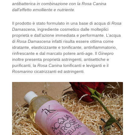
antibatterica in combinazione con la Rosa Canina
LA SAPONARIA
dall’effetto emolliente e nutriente.
LE ERBE DI JANAS
Il prodotto è stato formulato in una base di acqua di
Rosa
Damascena
, ingrediente cosmetico dalle molteplici
LE FATE BIO
proprietà e dall’azione immediata e performante. L’acqua
di
Rosa Damascena
infatti risulta essere ottima come
idratante, elasticizzante e tonificante, antinfiammatorio,
NEVE COSMETICS
rinfrescante e dal marcato potere anti-age. Il
Ginepro
inoltre presenta proprietà astringenti, antisettiche e
PHITOFILOS
purificanti, la
Rosa Canina
tonificanti e leviganti e il
Rosmarino
cicatrizzanti ed astringenti.
PUROBIO COSMETICS
SABADÌ
TANGLE TEEZER
TEK ITALY
VILLA LODOLA