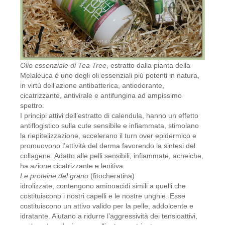
Olio essenziale di Tea Tree
, estratto dalla pianta della
Melaleuca è uno degli oli essenziali più potenti in natura,
in virtù dell’azione antibatterica, antiodorante,
cicatrizzante, antivirale e antifungina ad ampissimo
spettro.
I principi attivi dell’estratto di calendula, hanno un effetto
antiflogistico sulla cute sensibile e infiammata, stimolano
la riepitelizzazione, accelerano il turn over epidermico e
promuovono l’attività del derma favorendo la sintesi del
collagene. Adatto alle pelli sensibili, infiammate, acneiche,
ha azione cicatrizzante e lenitiva.
Le proteine del grano
(fitocheratina)
idrolizzate, contengono aminoacidi simili a quelli che
costituiscono i nostri capelli e le nostre unghie. Esse
costituiscono un attivo valido per la pelle, addolcente e
idratante. Aiutano a ridurre l’aggressività dei tensioattivi,