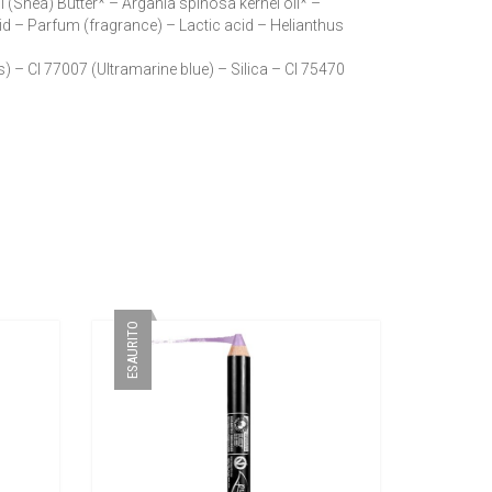
 (Shea) Butter* – Argania spinosa kernel oil* –
 – Parfum (fragrance) – Lactic acid – Helianthus
s) – CI 77007 (Ultramarine blue) – Silica – CI 75470
ESAURITO