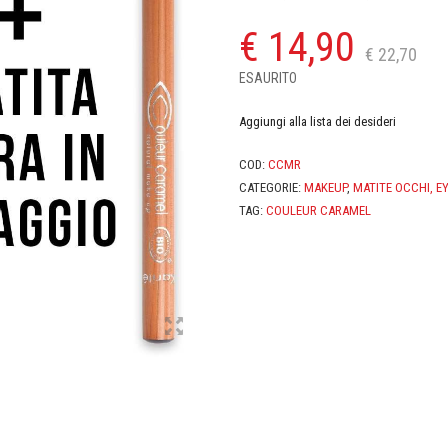
€
14,90
€
22,70
ESAURITO
Aggiungi alla lista dei desideri
COD:
CCMR
CATEGORIE:
MAKEUP
,
MATITE OCCHI, E
TAG:
COULEUR CARAMEL