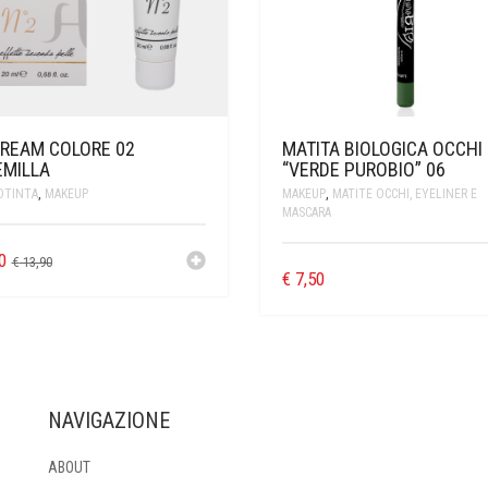
CREAM COLORE 02
MATITA BIOLOGICA OCCHI
EMILLA
“VERDE PUROBIO” 06
OTINTA
,
MAKEUP
MAKEUP
,
MATITE OCCHI, EYELINER E
MASCARA
0
€
13,90
€
7,50
NAVIGAZIONE
ABOUT