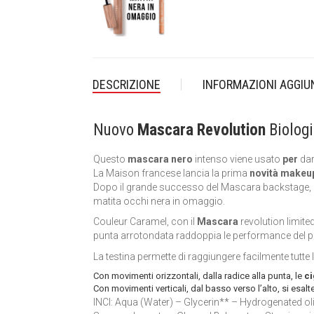
DESCRIZIONE
INFORMAZIONI AGGIU
Nuovo
Mascara Revolution
Biologi
Questo
mascara nero
intenso viene usato
per
da
La Maison francese lancia la prima
novità make
Dopo il grande successo del Mascara backstage, C
matita occhi nera in omaggio.
Couleur Caramel, con il
Mascara
revolution limite
punta arrotondata raddoppia le performance del pro
La testina permette di raggiungere facilmente tutte l
Con movimenti orizzontali, dalla radice alla punta, le
ci
Con movimenti verticali, dal basso verso l’alto, si esalt
INCI: Aqua (Water) – Glycerin** – Hydrogenated o