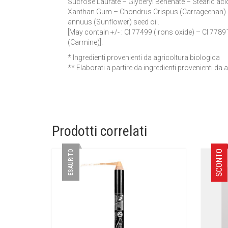
Sucrose Laurate – Glyceryl Behenate – Stearic acid
Xanthan Gum – Chondrus Crispus (Carrageenan) – 
annuus (Sunflower) seed oil.
[May contain +/- : CI 77499 (Irons oxide) – CI 7789
(Carmine)].
* Ingredienti provenienti da agricoltura biologica
** Elaborati a partire da ingredienti provenienti da 
Prodotti correlati
ESAURITO
SCONTO