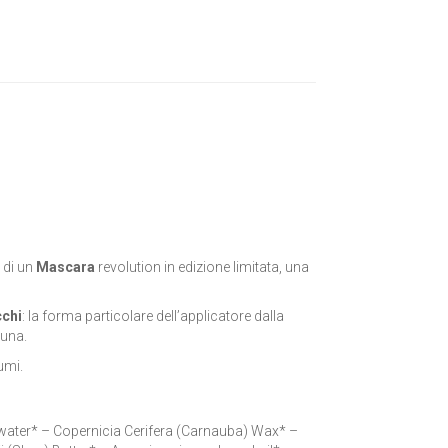
 di un
Mascara
revolution in edizione limitata, una
chi
: la forma particolare dell’applicatore dalla
 una.
umi.
 water* – Copernicia Cerifera (Carnauba) Wax* –