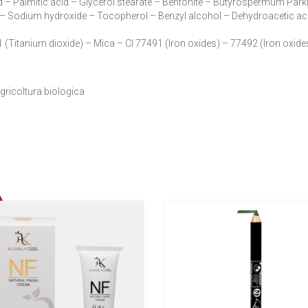
 – Palmitic acid – Glycerol stearate – Bentonite – Butyrospermum Parkii
Sodium hydroxide – Tocopherol – Benzyl alcohol – Dehydroacetic acid
1 (Titanium dioxide) – Mica – CI 77491 (Iron oxides) – 77492 (Iron oxide
agricoltura biologica