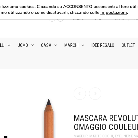
, utilizziamo cookies. Cliccando su ACCONSENTO acconsenti al loro utili
impostazioni
.
amo utilizzando o come disattivarli, cliccando sulle
ABOUT
SHOP
BLOG
C
LLI
UOMO
CASA
MARCHI
IDEE REGALO
OUTLET
MASCARA REVOLUT
OMAGGIO COULEU
MAKEUP
,
MATITE OCCHI, EYELINER E 