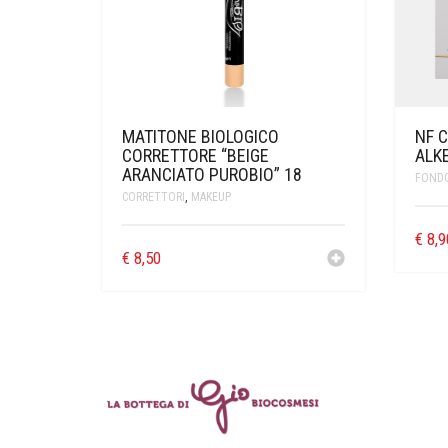
MATITONE BIOLOGICO
NF 
CORRETTORE “BEIGE
ALK
ARANCIATO PUROBIO” 18
FOND
CORRETTORI
,
MAKEUP
€
8,9
€
8,50