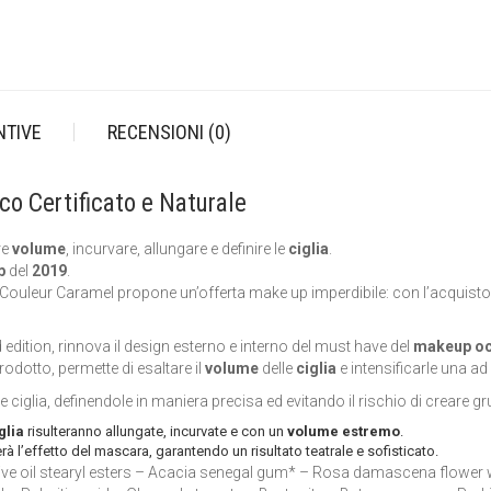
NTIVE
RECENSIONI (0)
co Certificato e Naturale
re
volume
, incurvare, allungare e definire le
ciglia
.
up
del
2019
.
ouleur Caramel propone un’offerta make up imperdibile: con l’acquisto
d edition, rinnova il design esterno e interno del must have del
makeup oc
dotto, permette di esaltare il
volume
delle
ciglia
e intensificarle una ad
e ciglia, definendole in maniera precisa ed evitando il rischio di creare gr
glia
risulteranno allungate, incurvate e con un
volume estremo
.
erà l’effetto del mascara, garantendo un risultato teatrale e sofisticato.
live oil stearyl esters – Acacia senegal gum* – Rosa damascena flower