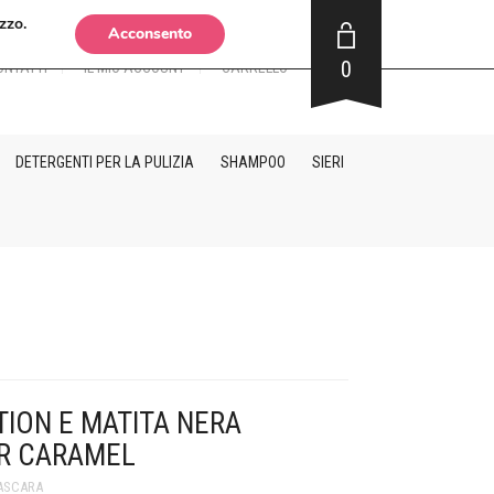
zzo.
Acconsento
0
ONTATTI
IL MIO ACCOUNT
CARRELLO
DETERGENTI PER LA PULIZIA
SHAMPOO
SIERI
ION E MATITA NERA
R CARAMEL
MASCARA