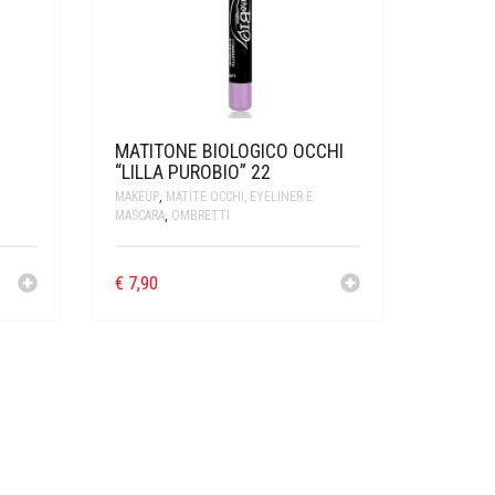
MATITONE BIOLOGICO OCCHI
“LILLA PUROBIO” 22
MAKEUP
,
MATITE OCCHI, EYELINER E
MASCARA
,
OMBRETTI
€
7,90