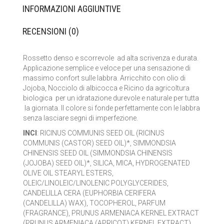
INFORMAZIONI AGGIUNTIVE
LA SAPONARIA
RECENSIONI (0)
LE ERBE DI JANAS
LE FATE BIO
Rossetto denso e scorrevole ad alta scrivenza e durata.
Applicazione semplice e veloce per una sensazione di
massimo confort sulle labbra. Arricchito con olio di
NEVE COSMETICS
Jojoba, Nocciolo di albicocca e Ricino da agricoltura
biologica per un idratazione durevole e naturale per tutta
PHITOFILOS
la giornata. Il colore si fonde perfettamente con le labbra
senza lasciare segni di imperfezione.
PUROBIO COSMETICS
INCI
: RICINUS COMMUNIS SEED OIL (RICINUS
COMMUNIS (CASTOR) SEED OIL)*, SIMMONDSIA
SABADÌ
CHINENSIS SEED OIL (SIMMONDSIA CHINENSIS
(JOJOBA) SEED OIL)*, SILICA, MICA, HYDROGENATED
TANGLE TEEZER
OLIVE OIL STEARYL ESTERS,
OLEIC/LINOLEIC/LINOLENIC POLYGLYCERIDES,
TEK ITALY
CANDELILLA CERA (EUPHORBIA CERIFERA
(CANDELILLA) WAX), TOCOPHEROL, PARFUM
(FRAGRANCE), PRUNUS ARMENIACA KERNEL EXTRACT
VILLA LODOLA
(PRUNUS ARMENIACA (APRICOT) KERNEL EXTRACT)