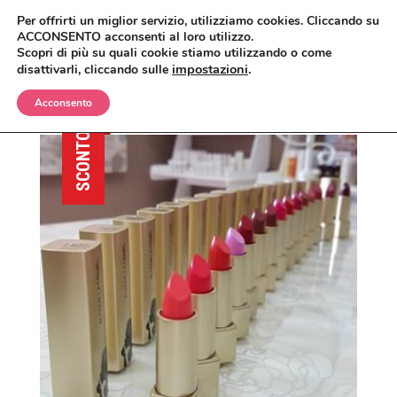
Per offrirti un miglior servizio, utilizziamo cookies. Cliccando su
ACCONSENTO acconsenti al loro utilizzo.
Scopri di più su quali cookie stiamo utilizzando o come
impostazioni
.
disattivarli, cliccando sulle
Acconsento
BIMBI
SCONTO
CORPO
OLII E CREME
VISO
SHAMPO E BAGNETTO
ANTIZANZARE
MAKEUP
SPAZZOLE E SPUGNE
BAGNO E DOCCIA
ANTIETÀ
CAPELLI
CREME, LOZIONI E GEL
DETERGENTI, TONICI E MASCHERE
CIPRIE, BLUSH, BRONZER
UOMO
DEODORANTI
CREME E SIERI
CORRETTORI
BALSAMI
CASA
INTIMO
IGIENE ORALE
FONDOTINTA
ERBE COSMETICHE
DOCCIA E SHAMPO