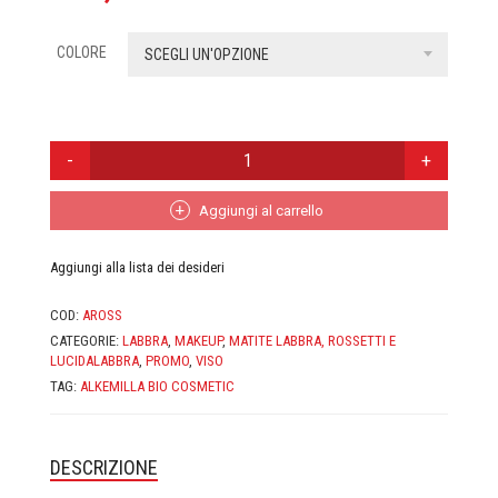
CASA MORANA
COLORE
SCEGLI UN'OPZIONE
DOMUS OLEA TOSCANA
FABY
ROSSETTO
ALKEMILLA
FIOR DI LUNA
ECO
BIO
Aggiungi al carrello
FITOCOSE
COSMETIC
QUANTITÀ
Aggiungi alla lista dei desideri
FLORA
COD:
AROSS
GLI AROMI
CATEGORIE:
LABBRA
,
MAKEUP
,
MATITE LABBRA, ROSSETTI E
LUCIDALABBRA
,
PROMO
,
VISO
GYADA COSMETICS
TAG:
ALKEMILLA BIO COSMETIC
HEART AND HOME
DESCRIZIONE
INVISIBOBBLE