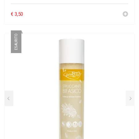
€
3,50
ESAURITO