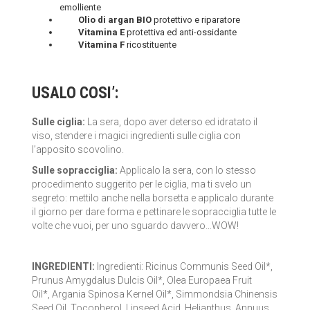
emolliente
Olio di argan
BIO
protettivo e riparatore
Vitamina E
protettiva ed anti-ossidante
Vitamina F
ricostituente
USALO COSI’:
Sulle ciglia:
La sera, dopo aver deterso ed idratato il
viso, stendere i magici ingredienti sulle ciglia con
l’apposito scovolino.
Sulle sopracciglia:
Applicalo la sera, con lo stesso
procedimento suggerito per le ciglia, ma ti svelo un
segreto: mettilo anche nella borsetta e applicalo durante
il giorno per dare forma e pettinare le sopracciglia tutte le
volte che vuoi, per uno sguardo davvero…WOW!
INGREDIENTI:
Ingredienti: Ricinus Communis Seed Oil*,
Prunus Amygdalus Dulcis Oil*, Olea Europaea Fruit
Oil*, Argania Spinosa Kernel Oil*, Simmondsia Chinensis
Seed Oil, Tocopherol, Linseed Acid, Helianthus, Annuus