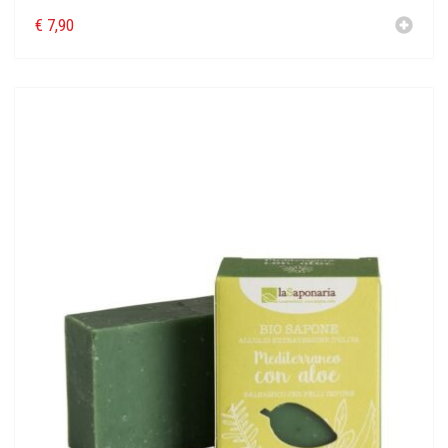
€
7,90