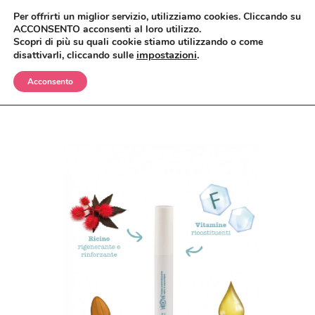
Per offrirti un miglior servizio, utilizziamo cookies. Cliccando su
ACCONSENTO acconsenti al loro utilizzo.
Scopri di più su quali cookie stiamo utilizzando o come
impostazioni
.
disattivarli, cliccando sulle
Acconsento
BIMBI
CORPO
OLII E CREME
VISO
SHAMPO E BAGNETTO
ANTIZANZARE
MAKEUP
SPAZZOLE E SPUGNE
BAGNO E DOCCIA
ANTIETÀ
CAPELLI
CREME, LOZIONI E GEL
DETERGENTI, TONICI E MASCHERE
CIPRIE, BLUSH, BRONZER
UOMO
DEODORANTI
CREME E SIERI
CORRETTORI
BALSAMI
CASA
INTIMO
IGIENE ORALE
FONDOTINTA
ERBE COSMETICHE
DOCCIA E SHAMPO