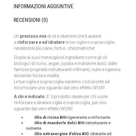
INFORMAZIONI AGGIUNTIVE
LA SAPONARIA
RECENSIONI (0)
LE ERBE DI JANAS
LE FATE BIO
Un
prezioso mix
di oli e vitamine che ti aiuterà
a
rinforzare e ad idratare
le tue ciglia e sopracciglia,
NEVE COSMETICS
rendendole più sane, forti e…chilometriche!
Grazie ai suoi meravigliosi ingredienti come gli oli
PHITOFILOS
biologici di ricino, argan, jojoba e mandorle dolci, dalle
famose proprietà ristrutturanti e filmanti, nutre e rigenera
PUROBIO COSMETICS
donando forza e vitalità.
Le tue ciglia e sopracciglia saranno così pronte ad
incorniciare uno sguardo dal vero effetto WOW!
SABADÌ
A chi è indicato:
E’ il prodotto ideale per chi vuole
TANGLE TEEZER
rinforzare e idratare ciglia e sopracciglia, per uno
sguardo dal vero effetto WOW!
TEK ITALY
Olio di ricino BIO
rigenerante e rinforzante
Olio di mandorle dolci BIO
ristrutturante e
nutriente
VILLA LODOLA
Olio extravergine d’oliva BIO
idratante ed