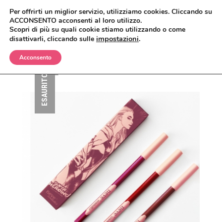
Per offrirti un miglior servizio, utilizziamo cookies. Cliccando su
ACCONSENTO acconsenti al loro utilizzo.
Scopri di più su quali cookie stiamo utilizzando o come
impostazioni
.
disattivarli, cliccando sulle
Acconsento
BIMBI
ESAURITO
CORPO
OLII E CREME
VISO
SHAMPO E BAGNETTO
ANTIZANZARE
MAKEUP
SPAZZOLE E SPUGNE
BAGNO E DOCCIA
ANTIETÀ
CAPELLI
CREME, LOZIONI E GEL
DETERGENTI, TONICI E MASCHERE
CIPRIE, BLUSH, BRONZER
UOMO
DEODORANTI
CREME E SIERI
CORRETTORI
BALSAMI
CASA
INTIMO
IGIENE ORALE
FONDOTINTA
ERBE COSMETICHE
DOCCIA E SHAMPO