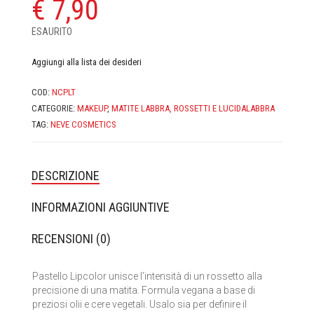
€
7,90
CASA MORANA
ESAURITO
DOMUS OLEA TOSCANA
Aggiungi alla lista dei desideri
FABY
COD:
NCPLT
FIOR DI LUNA
CATEGORIE:
MAKEUP
,
MATITE LABBRA, ROSSETTI E LUCIDALABBRA
TAG:
NEVE COSMETICS
FITOCOSE
FLORA
DESCRIZIONE
GLI AROMI
INFORMAZIONI AGGIUNTIVE
GYADA COSMETICS
RECENSIONI (0)
HEART AND HOME
Pastello Lipcolor unisce l’intensità di un rossetto alla
precisione di una matita. Formula vegana a base di
INVISIBOBBLE
preziosi olii e cere vegetali. Usalo sia per definire il