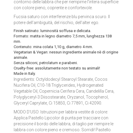
contorno delle labbra che per riempirne l’intera superficie
LA SAPONARIA
con colore pieno, coprente e confortevole.
Fucsia saturo con interferenze blu pervinca scuro. Il
LE ERBE DI JANAS
potere dell’ambiguità, del rischio, dell’alter ego.
Finish
satinato: luminosità soffusa e delicata.
LE FATE BIO
Formato:
matita in legno diametro 7,5 mm, lunghezza 138
mm.
NEVE COSMETICS
Contenuto:
mina colata 1,10 g, diametro 4 mm.
Vegetarian & Vegan: nessun ingrediente animale nè di origine
animale.
PHITOFILOS
Senza siliconi, petrolatum e parabeni.
Cruelty-free:
assolutamente non testato su animali!
PUROBIO COSMETICS
Made in Italy.
Ingredients: Octyldodecyl Stearoyl Stearate, Cocos
Nucifera Oil, C10-18 Triglycerides, Hydrogenated
SABADÌ
Vegetable Oil, Copernicia Cerifera Cera, Candelilla Cera,
Polyglyceryl-3 Diisostearate, Oryzanol, Tocopherol,
TANGLE TEEZER
Glyceryl Caprylate, Ci 15850, Ci 77891, Ci 42090.
MODO D’USO: Istruzioni per labbra vestite di colore:
TEK ITALY
Applica Pastello Lipcolor di punta per tracciare con
precisione il bordo delle labbra, di taglio per riempire le
VILLA LODOLA
labbra con colore pieno e cremoso. Sorridi! Pastello