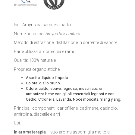
LA SAPONARIA
LE ERBE DI JANAS
Inci: Amyris balsamifera bark oil
Nome botanico:
Amyris balsamifera
LE FATE BIO
Metodo di estrazione: distillazione in corrente di vapore
NEVE COSMETICS
Parte utilizzata: corteccia e rami
Qualità: 100% naturale
PHITOFILOS
Proprietà organolettiche
PUROBIO COSMETICS
Aspetto: liquido limpido
Colore: giallo bruno
SABADÌ
Odore: caldo, soave, legnoso, muschiato; si
armonizza bene con gli oli essenziali legnosi e con
Cedro, Citronella, Lavanda, Noce moscata, Ylang ylang.
TANGLE TEEZER
Principali componenti: cariofillene, cadimene, cadinolo,
amirolina, diacetile e altri
TEK ITALY
Usi:
VILLA LODOLA
In aromaterapia
: il suo aroma assomiglia molto a