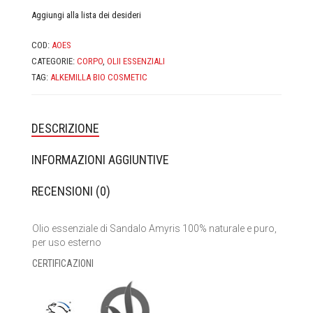
CASA MORANA
Aggiungi alla lista dei desideri
DOMUS OLEA TOSCANA
COD:
AOES
CATEGORIE:
CORPO
,
OLII ESSENZIALI
FABY
TAG:
ALKEMILLA BIO COSMETIC
FIOR DI LUNA
DESCRIZIONE
FITOCOSE
INFORMAZIONI AGGIUNTIVE
FLORA
RECENSIONI (0)
GLI AROMI
Olio essenziale di Sandalo Amyris 100% naturale e puro,
GYADA COSMETICS
per uso esterno
CERTIFICAZIONI
HEART AND HOME
INVISIBOBBLE