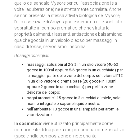
quello del sandalo Mysore per cui l’associazione (e a
volte l’adulterazione) ne è strettamente correlata. Anche
se non presenta la stessa attività biologica del Mysore,
l’olio essenziale di Amyris può esserne un utile sostituto
soprattutto in campo aromatico che ne sfrutta le
proprietà calmanti, rilassanti, antisettiche e balsamiche:
qualche goccia in un veicolo oleoso per massaggi in
caso di tosse, nervosismo, insonnia.
Dosaggi consigliati
massaggi: soluzioni al 2-3% in un olio vetore (40-60
gocce in 100ml oppure 5-6 gocce in un cucchiaio) per
la maggior parte delle zone del corpo; soluzioni all’1%
in un olio vettore o crema base (20 gocce in 100ml
oppure 2 gocce in un cucchiaio) per pelli o zone
delicate del corpo;
bagni aromatici: 15 gocce in 3 cucchiai di miele, sale
marino integrale o sapone liquido neutro;
nell’ambiente: 10 gocce in una lampada per aromi e
vaporizzatore.
In cosmetica
: viene utilizzato principalmente come
componente di fragranza e in profumeria come fissativo
(specie nella composizione di note orientali-