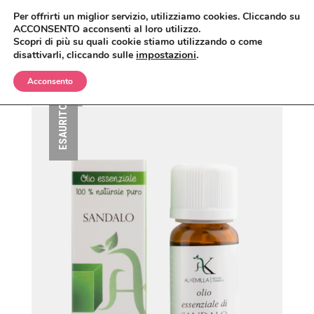
Per offrirti un miglior servizio, utilizziamo cookies. Cliccando su
ACCONSENTO acconsenti al loro utilizzo.
Scopri di più su quali cookie stiamo utilizzando o come
impostazioni
.
disattivarli, cliccando sulle
Acconsento
BIMBI
ESAURITO
CORPO
OLII E CREME
VISO
SHAMPO E BAGNETTO
ANTIZANZARE
MAKEUP
SPAZZOLE E SPUGNE
BAGNO E DOCCIA
ANTIETÀ
CAPELLI
CREME, LOZIONI E GEL
DETERGENTI, TONICI E MASCHERE
CIPRIE, BLUSH, BRONZER
UOMO
DEODORANTI
CREME E SIERI
CORRETTORI
BALSAMI
CASA
INTIMO
IGIENE ORALE
FONDOTINTA
ERBE COSMETICHE
DOCCIA E SHAMPO