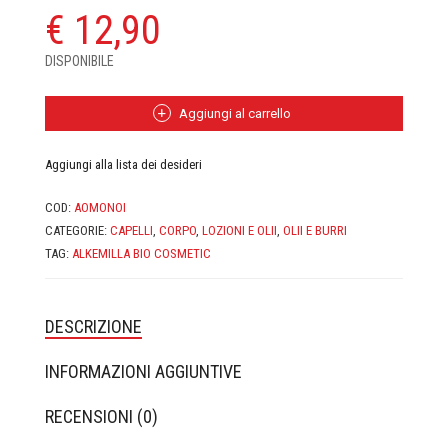
€
12,90
CASA MORANA
DISPONIBILE
DOMUS OLEA TOSCANA
FABY
Aggiungi al carrello
FIOR DI LUNA
Aggiungi alla lista dei desideri
FITOCOSE
COD:
AOMONOI
CATEGORIE:
CAPELLI
,
CORPO
,
LOZIONI E OLII
,
OLII E BURRI
FLORA
TAG:
ALKEMILLA BIO COSMETIC
GLI AROMI
DESCRIZIONE
GYADA COSMETICS
INFORMAZIONI AGGIUNTIVE
HEART AND HOME
RECENSIONI (0)
INVISIBOBBLE