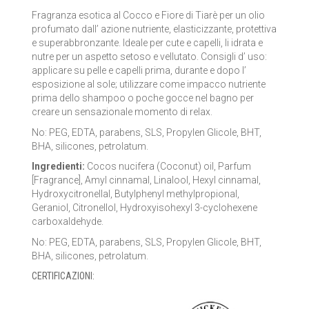
LA SAPONARIA
Fragranza esotica al Cocco e Fiore di Tiarè per un olio
profumato dall’ azione nutriente, elasticizzante, protettiva
e superabbronzante. Ideale per cute e capelli, li idrata e
LE ERBE DI JANAS
nutre per un aspetto setoso e vellutato. Consigli d’ uso:
applicare su pelle e capelli prima, durante e dopo l’
LE FATE BIO
esposizione al sole; utilizzare come impacco nutriente
prima dello shampoo o poche gocce nel bagno per
NEVE COSMETICS
creare un sensazionale momento di relax.
No: PEG, EDTA, parabens, SLS, Propylen Glicole, BHT,
PHITOFILOS
BHA, silicones, petrolatum.
Ingredienti:
Cocos nucifera (Coconut) oil, Parfum
PUROBIO COSMETICS
[Fragrance], Amyl cinnamal, Linalool, Hexyl cinnamal,
Hydroxycitronellal, Butylphenyl methylpropional,
SABADÌ
Geraniol, Citronellol, Hydroxyisohexyl 3-cyclohexene
carboxaldehyde.
TANGLE TEEZER
No: PEG, EDTA, parabens, SLS, Propylen Glicole, BHT,
BHA, silicones, petrolatum.
TEK ITALY
CERTIFICAZIONI:
VILLA LODOLA