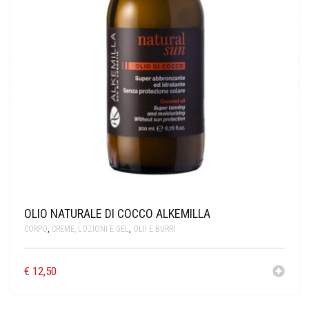
OLIO NATURALE DI COCCO ALKEMILLA
CORPO
,
CREME, LOZIONI E GEL
,
OLII E BURRI
€
12,50