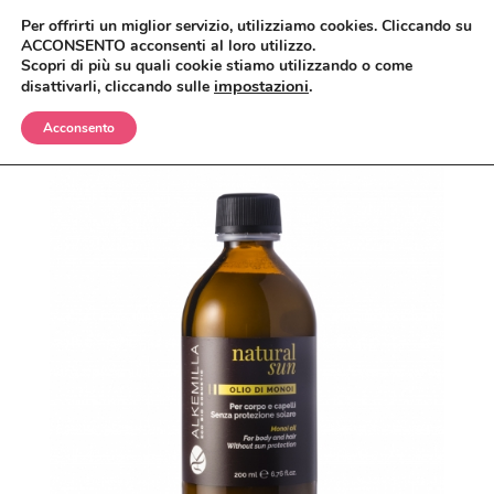
Per offrirti un miglior servizio, utilizziamo cookies. Cliccando su
ACCONSENTO acconsenti al loro utilizzo.
Scopri di più su quali cookie stiamo utilizzando o come
impostazioni
.
disattivarli, cliccando sulle
Acconsento
BIMBI
CORPO
OLII E CREME
VISO
SHAMPO E BAGNETTO
ANTIZANZARE
MAKEUP
SPAZZOLE E SPUGNE
BAGNO E DOCCIA
ANTIETÀ
CAPELLI
CREME, LOZIONI E GEL
DETERGENTI, TONICI E MASCHERE
CIPRIE, BLUSH, BRONZER
UOMO
DEODORANTI
CREME E SIERI
CORRETTORI
BALSAMI
CASA
INTIMO
IGIENE ORALE
FONDOTINTA
ERBE COSMETICHE
DOCCIA E SHAMPO