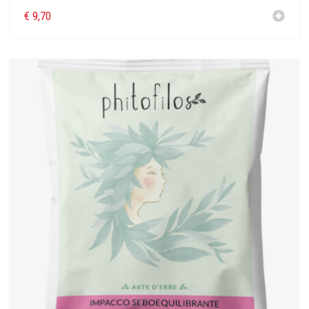
€
9,70