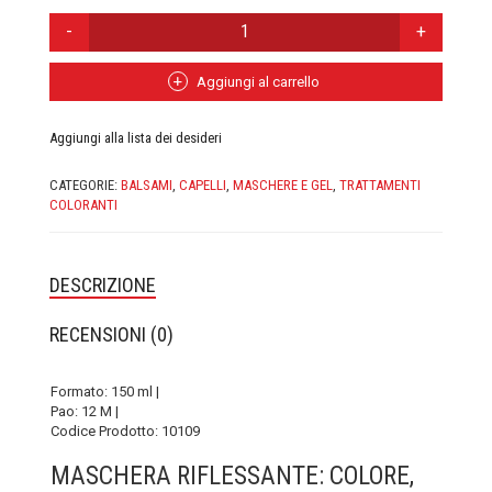
MASCHERA
CASA MORANA
RIFLESSANTE
RAME
DOMUS OLEA TOSCANA
|
Aggiungi al carrello
FLOWERTINT
QUANTITÀ
FABY
Aggiungi alla lista dei desideri
FIOR DI LUNA
CATEGORIE:
BALSAMI
,
CAPELLI
,
MASCHERE E GEL
,
TRATTAMENTI
COLORANTI
FITOCOSE
FLORA
DESCRIZIONE
GLI AROMI
RECENSIONI (0)
GYADA COSMETICS
Formato: 150 ml |
Pao: 12 M |
HEART AND HOME
Codice Prodotto: 10109
INVISIBOBBLE
MASCHERA RIFLESSANTE: COLORE,