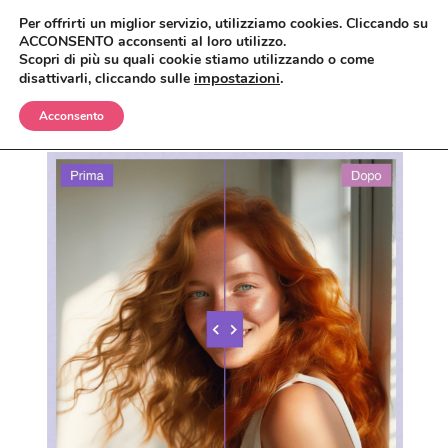
Per offrirti un miglior servizio, utilizziamo cookies. Cliccando su
ACCONSENTO acconsenti al loro utilizzo.
Scopri di più su quali cookie stiamo utilizzando o come
impostazioni
.
disattivarli, cliccando sulle
Acconsento
BIMBI
CORPO
OLII E CREME
VISO
SHAMPO E BAGNETTO
ANTIZANZARE
MAKEUP
SPAZZOLE E SPUGNE
BAGNO E DOCCIA
ANTIETÀ
CAPELLI
CREME, LOZIONI E GEL
DETERGENTI, TONICI E MASCHERE
CIPRIE, BLUSH, BRONZER
UOMO
DEODORANTI
CREME E SIERI
CORRETTORI
BALSAMI
CASA
INTIMO
IGIENE ORALE
FONDOTINTA
ERBE COSMETICHE
DOCCIA E SHAMPO