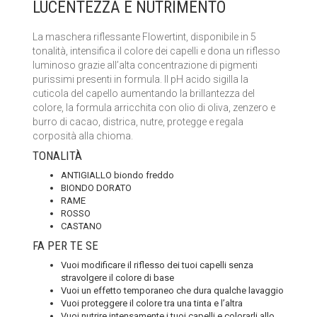
LUCENTEZZA E NUTRIMENTO
LA SAPONARIA
La maschera riflessante Flowertint, disponibile in 5
LE ERBE DI JANAS
tonalità, intensifica il colore dei capelli e dona un riflesso
luminoso grazie all’alta concentrazione di pigmenti
purissimi presenti in formula. Il pH acido sigilla la
LE FATE BIO
cuticola del capello aumentando la brillantezza del
colore, la formula arricchita con olio di oliva, zenzero e
NEVE COSMETICS
burro di cacao, districa, nutre, protegge e regala
corposità alla chioma.
PHITOFILOS
TONALITÀ
ANTIGIALLO biondo freddo
PUROBIO COSMETICS
BIONDO DORATO
RAME
SABADÌ
ROSSO
CASTANO
TANGLE TEEZER
FA PER TE SE
Vuoi modificare il riflesso dei tuoi capelli senza
TEK ITALY
stravolgere il colore di base
Vuoi un effetto temporaneo che dura qualche lavaggio
VILLA LODOLA
Vuoi proteggere il colore tra una tinta e l’altra
Vuoi nutrire intensamente i tuoi capelli e colorarli allo