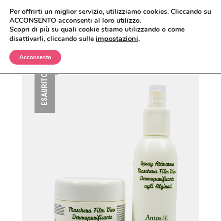
Per offrirti un miglior servizio, utilizziamo cookies. Cliccando su
ACCONSENTO acconsenti al loro utilizzo.
Scopri di più su quali cookie stiamo utilizzando o come
impostazioni
.
disattivarli, cliccando sulle
Acconsento
BIMBI
ESAURITO
CORPO
OLII E CREME
VISO
SHAMPO E BAGNETTO
ANTIZANZARE
MAKEUP
SPAZZOLE E SPUGNE
BAGNO E DOCCIA
ANTIETÀ
CAPELLI
CREME, LOZIONI E GEL
DETERGENTI, TONICI E MASCHERE
CIPRIE, BLUSH, BRONZER
UOMO
DEODORANTI
CREME E SIERI
CORRETTORI
BALSAMI
CASA
INTIMO
IGIENE ORALE
FONDOTINTA
ERBE COSMETICHE
DOCCIA E SHAMPO