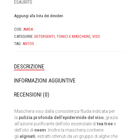
ESAURITO
CASA MORANA
Aggiungi alla lista dei desideri
DOMUS OLEA TOSCANA
COD:
AMDA
FABY
CATEGORIE:
DETERGENTI, TONICI E MASCHERE
,
VISO
TAG:
ANTOS
FIOR DI LUNA
FITOCOSE
DESCRIZIONE
FLORA
INFORMAZIONI AGGIUNTIVE
GLI AROMI
RECENSIONI (0)
GYADA COSMETICS
Maschera viso dalla consistenza fluida indicata per
la
pulizia profonda dell’epidermide del viso
, grazia
HEART AND HOME
all’azione purificante dell’olio essenziale di
tea tree
e
dell’olio di
neem
. Inoltre la maschera contiene
INVISIBOBBLE
gli
alginati
, estratti ottenuti da un gruppo di alghe che