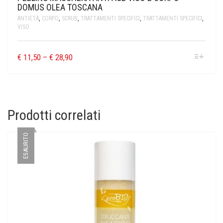
DOMUS OLEA TOSCANA
ANTIETÀ
,
CORPO
,
SCRUB
,
TRATTAMENTI SPECIFICI
,
TRATTAMENTI SPECIFICI
,
VISO
€
11,50
–
€
28,90
Prodotti correlati
ESAURITO