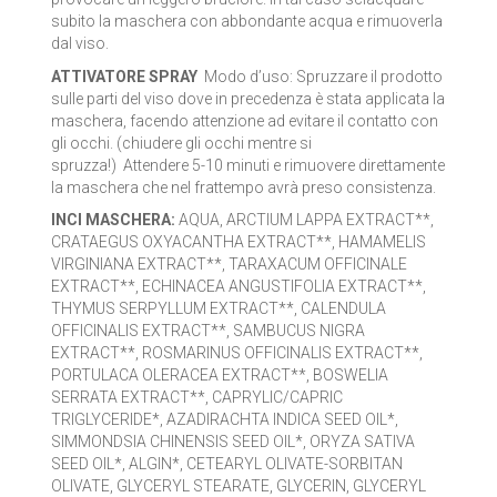
subito la maschera con abbondante acqua e rimuoverla
dal viso.
ATTIVATORE SPRAY
Modo d’uso: Spruzzare il prodotto
sulle parti del viso dove in precedenza è stata applicata la
maschera, facendo attenzione ad evitare il contatto con
gli occhi. (chiudere gli occhi mentre si
spruzza!) Attendere 5-10 minuti e rimuovere direttamente
la maschera che nel frattempo avrà preso consistenza.
INCI MASCHERA:
AQUA, ARCTIUM LAPPA EXTRACT**,
CRATAEGUS OXYACANTHA EXTRACT**, HAMAMELIS
VIRGINIANA EXTRACT**, TARAXACUM OFFICINALE
EXTRACT**, ECHINACEA ANGUSTIFOLIA EXTRACT**,
THYMUS SERPYLLUM EXTRACT**, CALENDULA
OFFICINALIS EXTRACT**, SAMBUCUS NIGRA
EXTRACT**, ROSMARINUS OFFICINALIS EXTRACT**,
PORTULACA OLERACEA EXTRACT**, BOSWELIA
SERRATA EXTRACT**, CAPRYLIC/CAPRIC
TRIGLYCERIDE*, AZADIRACHTA INDICA SEED OIL*,
SIMMONDSIA CHINENSIS SEED OIL*, ORYZA SATIVA
SEED OIL*, ALGIN*, CETEARYL OLIVATE-SORBITAN
OLIVATE, GLYCERYL STEARATE, GLYCERIN, GLYCERYL