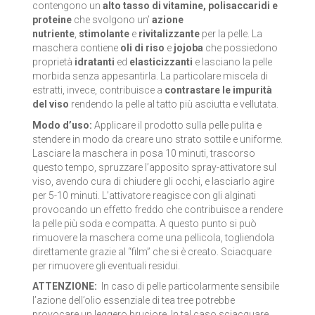
contengono un
alto tasso di vitamine, polisaccaridi e
LA SAPONARIA
proteine
che svolgono un’
azione
nutriente
,
stimolante
e
rivitalizzante
per la pelle. La
LE ERBE DI JANAS
maschera contiene
oli di riso
e
jojoba
che possiedono
proprietà
idratanti
ed
elasticizzanti
e lasciano la pelle
morbida senza appesantirla. La particolare miscela di
LE FATE BIO
estratti, invece, contribuisce a
contrastare le impurità
del viso
rendendo la pelle al tatto più asciutta e vellutata.
NEVE COSMETICS
Modo d’uso:
Applicare il prodotto sulla pelle pulita e
stendere in modo da creare uno strato sottile e uniforme.
PHITOFILOS
Lasciare la maschera in posa 10 minuti, trascorso
questo tempo, spruzzare l’apposito spray-attivatore sul
PUROBIO COSMETICS
viso, avendo cura di chiudere gli occhi, e lasciarlo agire
per 5-10 minuti. L’attivatore reagisce con gli alginati
SABADÌ
provocando un effetto freddo che contribuisce a rendere
la pelle più soda e compatta. A questo punto si può
TANGLE TEEZER
rimuovere la maschera come una pellicola, togliendola
direttamente grazie al “film” che si è creato. Sciacquare
per rimuovere gli eventuali residui.
TEK ITALY
ATTENZIONE:
In caso di pelle particolarmente sensibile
VILLA LODOLA
l’azione dell’olio essenziale di tea tree potrebbe
provocare un leggero bruciore. In tal caso sciacquare