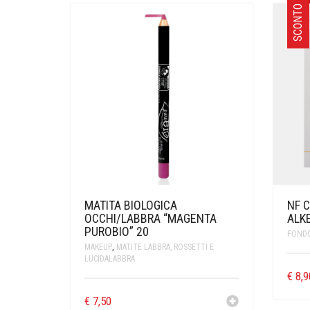
SCONTO
MATITA BIOLOGICA
NF 
OCCHI/LABBRA “MAGENTA
ALK
PUROBIO” 20
FOND
MAKEUP
,
MATITE LABBRA, ROSSETTI E
LUCIDALABBRA
€
8,9
€
7,50