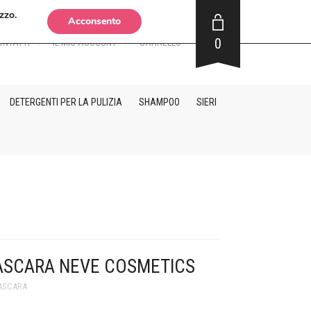
zzo.
Acconsento
0
ONTATTI
IL MIO ACCOUNT
CARRELLO
DETERGENTI PER LA PULIZIA
SHAMPOO
SIERI
ASCARA NEVE COSMETICS
MASCARA