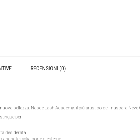
NTIVE
RECENSIONI (0)
are nuova bellezza. Nasce Lash Academy: il più artistico dei mascara Nev
istingue per:
sità desiderata.
 anche le ciglia corte o esterne.