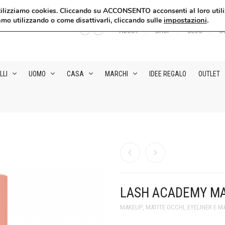
, utilizziamo cookies. Cliccando su ACCONSENTO acconsenti al loro utili
impostazioni
.
amo utilizzando o come disattivarli, cliccando sulle
ABOUT
SHOP
BLOG
C
LLI
UOMO
CASA
MARCHI
IDEE REGALO
OUTLET
LASH ACADEMY M
MAKEUP
,
MATITE OCCHI, EYELINER E 