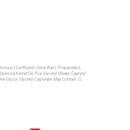
s Annuus (Sunflower) Seed Wax), Propanediol,
Spinosa Kernel Oil, Pca Glyceryl Oleate, Caprylyl
ne Glycol, Glyceryl Caprylate. May Contain: Ci