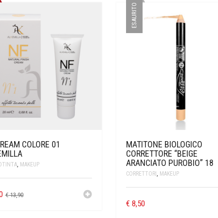
ESAURITO
CREAM COLORE 01
MATITONE BIOLOGICO
EMILLA
CORRETTORE “BEIGE
ARANCIATO PUROBIO” 18
OTINTA
,
MAKEUP
CORRETTORI
,
MAKEUP
0
€
13,90
€
8,50