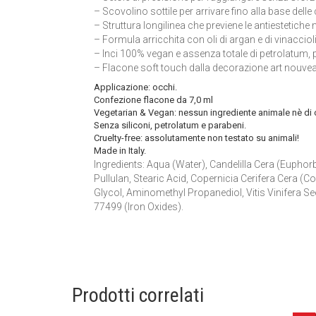
– Scovolino sottile per arrivare fino alla base delle
– Struttura longilinea che previene le antiestetich
– Formula arricchita con oli di argan e di vinaccioli p
– Inci 100% vegan e assenza totale di petrolatum, p
– Flacone soft touch dalla decorazione art nouvea
Applicazione:
occhi.
Confezione
flacone da 7,0 ml
Vegetarian & Vegan: nessun ingrediente animale nè di 
Senza siliconi, petrolatum e parabeni.
Cruelty-free:
assolutamente non testato su animali!
Made in Italy.
Ingredients: Aqua (Water), Candelilla Cera (Eupho
Pullulan, Stearic Acid, Copernicia Cerifera Cera (C
Glycol, Aminomethyl Propanediol, Vitis Vinifera See
77499 (Iron Oxides).
Prodotti correlati