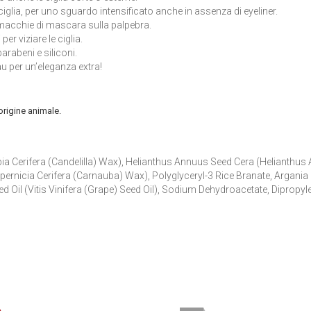
 ciglia, per uno sguardo intensificato anche in assenza di eyeliner.
e macchie di mascara sulla palpebra.
er viziare le ciglia.
arabeni e siliconi.
u per un’eleganza extra!
origine animale.
rbia Cerifera (Candelilla) Wax), Helianthus Annuus Seed Cera (Helianthu
opernicia Cerifera (Carnauba) Wax), Polyglyceryl-3 Rice Branate, Argania 
d Oil (Vitis Vinifera (Grape) Seed Oil), Sodium Dehydroacetate, Dipropyle