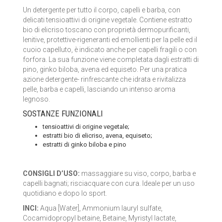
Un detergente per tutto il corpo, capelli e barba, con
LA SAPONARIA
delicati tensioattivi di origine vegetale. Contiene estratto
bio di elicriso toscano con proprietà dermopurificanti,
LE ERBE DI JANAS
lenitive, protettive-rigeneranti ed emollienti per la pelle ed il
cuoio capelluto, è indicato anche per capelli fragili o con
LE FATE BIO
forfora. La sua funzione viene completata dagli estratti di
pino, ginko biloba, avena ed equiseto. Per una pratica
NEVE COSMETICS
azione detergente- rinfrescante che idrata e rivitalizza
pelle, barba e capelli, lasciando un intenso aroma
legnoso.
PHITOFILOS
SOSTANZE FUNZIONALI
PUROBIO COSMETICS
tensioattivi di origine vegetale;
estratti bio di elicriso, avena, equiseto;
SABADÌ
estratti di ginko biloba e pino
TANGLE TEEZER
CONSIGLI D’USO:
massaggiare su viso, corpo, barba e
capelli bagnati; risciacquare con cura. Ideale per un uso
TEK ITALY
quotidiano e dopo lo sport.
INCI:
Aqua [Water], Ammonium lauryl sulfate,
VILLA LODOLA
Cocamidopropyl betaine, Betaine, Myristyl lactate,