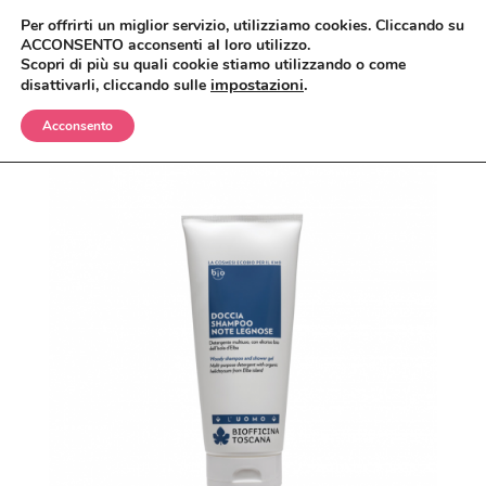
Per offrirti un miglior servizio, utilizziamo cookies. Cliccando su
ACCONSENTO acconsenti al loro utilizzo.
Scopri di più su quali cookie stiamo utilizzando o come
impostazioni
.
disattivarli, cliccando sulle
Acconsento
BIMBI
CORPO
OLII E CREME
VISO
SHAMPO E BAGNETTO
ANTIZANZARE
MAKEUP
SPAZZOLE E SPUGNE
BAGNO E DOCCIA
ANTIETÀ
CAPELLI
CREME, LOZIONI E GEL
DETERGENTI, TONICI E MASCHERE
CIPRIE, BLUSH, BRONZER
UOMO
DEODORANTI
CREME E SIERI
CORRETTORI
BALSAMI
CASA
INTIMO
IGIENE ORALE
FONDOTINTA
ERBE COSMETICHE
DOCCIA E SHAMPO