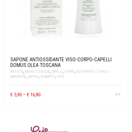
SAPONE ANTIOSSIDANTE VISO-CORPO-CAPELLI
DOMUS OLEA TOSCANA
ANTIETÀ
,
BAGNO E DOCCIA
,
CAPELLI
,
CORPO
,
DETERGENTI, TONICI E
MASCHERE
,
SAPONI
,
SHAMPOO
,
VISO
€
5,90
–
€
16,80