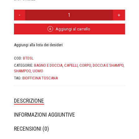
CASA MORANA
DOCCIA
SHAMPOO
DOMUS OLEA TOSCANA
NOTE
LEGNOSE
Aggiungi al carrello
FABY
BIOFFICINA
TOSCANA
Aggiungi alla lista dei desideri
QUANTITÀ
FIOR DI LUNA
COD:
BTDSL
FITOCOSE
CATEGORIE:
BAGNO E DOCCIA
,
CAPELLI
,
CORPO
,
DOCCIA E SHAMPO
,
SHAMPOO
,
UOMO
FLORA
TAG:
BIOFFICINA TOSCANA
GLI AROMI
DESCRIZIONE
GYADA COSMETICS
INFORMAZIONI AGGIUNTIVE
HEART AND HOME
RECENSIONI (0)
INVISIBOBBLE