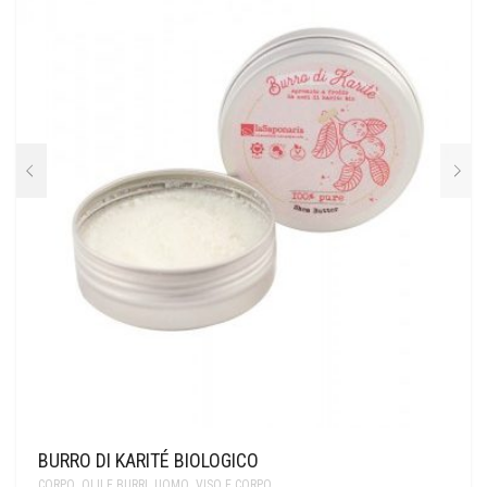
BURRO DI KARITÉ BIOLOGICO
CORPO
,
OLII E BURRI
,
UOMO
,
VISO E CORPO