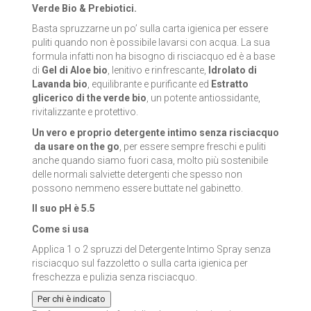
Verde Bio & Prebiotici.
LA SAPONARIA
Basta spruzzarne un po’ sulla carta igienica per essere
puliti quando non è possibile lavarsi con acqua. La sua
LE ERBE DI JANAS
formula infatti non ha bisogno di risciacquo ed è a base
di
Gel di Aloe bio
, lenitivo e rinfrescante,
Idrolato di
LE FATE BIO
Lavanda bio
, equilibrante e purificante ed
Estratto
glicerico di the verde bio
, un potente antiossidante,
NEVE COSMETICS
rivitalizzante e protettivo.
Un vero e proprio
detergente intimo senza risciacquo​
PHITOFILOS
da usare on the go
, per essere sempre freschi e puliti
anche quando siamo fuori casa, molto più sostenibile
PUROBIO COSMETICS
delle normali salviette detergenti che spesso non
possono nemmeno essere buttate nel gabinetto.
SABADÌ
Il suo pH è 5.5
Come si usa
TANGLE TEEZER
Applica 1 o 2 spruzzi del Detergente Intimo Spray senza
risciacquo sul fazzoletto o sulla carta igienica per
TEK ITALY
freschezza e pulizia senza risciacquo.
VILLA LODOLA
Per chi è indicato