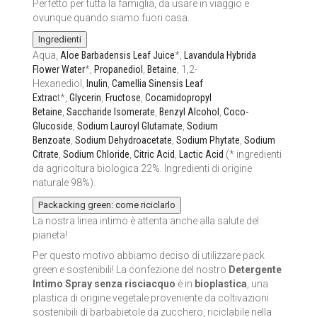
Perfetto per tutta la famiglia, da usare in viaggio e
ovunque quando siamo fuori casa.
Ingredienti
Aqua,
Aloe Barbadensis Leaf Juice
*,
Lavandula Hybrida
Flower Water
*,
Propanediol
,
Betaine
, 1,2-
Hexanediol,
Inulin
,
Camellia Sinensis Leaf
Extrac
t*,
Glycerin
,
Fructose
,
Cocamidopropyl
Betaine
,
Saccharide Isomerate
,
Benzyl Alcohol
,
Coco-
Glucoside
,
Sodium Lauroyl Glutamate
,
Sodium
Benzoate
,
Sodium Dehydroacetate
,
Sodium Phytate
,
Sodium
Citrate
,
Sodium Chloride
,
Citric Acid
,
Lactic Acid
(* ingredienti
da agricoltura biologica 22%. Ingredienti di origine
naturale 98%).
Packacking green: come riciclarlo
La nostra linea intimo è attenta anche alla salute del
pianeta!
Per questo motivo abbiamo deciso di utilizzare pack
green e sostenibili! La confezione del nostro
Detergente
Intimo Spray senza risciacquo
è in
bioplastica
, una
plastica di origine vegetale proveniente da coltivazioni
sostenibili di barbabietole da zucchero, riciclabile nella