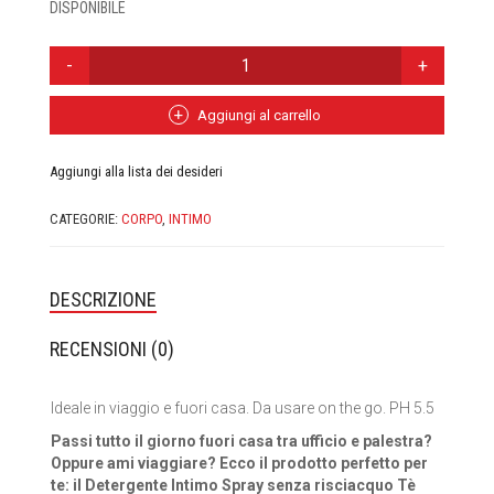
DISPONIBILE
CASA MORANA
DETERGENTE
DOMUS OLEA TOSCANA
INTIMO
SPRAY
SENZA
Aggiungi al carrello
FABY
RISCIACQUO
|
FIOR DI LUNA
Aggiungi alla lista dei desideri
LASAPONARIA
QUANTITÀ
CATEGORIE:
CORPO
,
INTIMO
FITOCOSE
FLORA
DESCRIZIONE
GLI AROMI
RECENSIONI (0)
GYADA COSMETICS
Ideale in viaggio e fuori casa. Da usare on the go. PH 5.5
HEART AND HOME
Passi tutto il giorno fuori casa tra ufficio e palestra?
Oppure ami viaggiare? Ecco il prodotto perfetto per
INVISIBOBBLE
te: il Detergente Intimo Spray senza risciacquo Tè