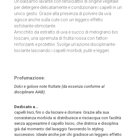
Un balsamo lavante con tensioattivi di origine vegetale
LA SAPONARIA
per detergere delicatamente e condizionare i capelli in un
unico gesto. Grazie alla presenza di polvere da uva
agisce anche sulla cute con un leggero effetto
LE ERBE DI JANAS
esfoliante-stimolante.
Arricchito da estratto di uva e succo di melograno bio
LE FATE BIO
toscani, una spremuta di frutta rossa con fattori
rinforzanti e protettivi. Svolge un’azione disciplinante-
NEVE COSMETICS
lisciante lasciando i capelli morbidi, puliti e leggeri.
PHITOFILOS
PUROBIO COSMETICS
Profumazione:
Dolci e golose note fruttate (da essenza conforme al
SABADÌ
disciplinare AIAB).
TANGLE TEEZER
Dedicato a…
capelli lisci, fini o da lisciare e domare. Grazie alla sua
TEK ITALY
consistenza morbida si distribuisce e risciacqua con facilità
senza appesantire il capello liscio, che districa e disciplina
già dal momento del lavaggio favorendo lo styling
VILLA LODOLA
successivo. Ideale anche per chi gradisce un leggero effetto