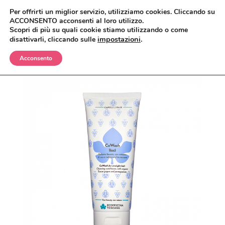
Per offrirti un miglior servizio, utilizziamo cookies. Cliccando su
ACCONSENTO acconsenti al loro utilizzo.
Scopri di più su quali cookie stiamo utilizzando o come
impostazioni
.
disattivarli, cliccando sulle
Acconsento
BIMBI
CORPO
OLII E CREME
VISO
SHAMPO E BAGNETTO
ANTIZANZARE
MAKEUP
SPAZZOLE E SPUGNE
BAGNO E DOCCIA
ANTIETÀ
CAPELLI
CREME, LOZIONI E GEL
DETERGENTI, TONICI E MASCHERE
CIPRIE, BLUSH, BRONZER
UOMO
DEODORANTI
CREME E SIERI
CORRETTORI
BALSAMI
CASA
INTIMO
IGIENE ORALE
FONDOTINTA
ERBE COSMETICHE
DOCCIA E SHAMPO