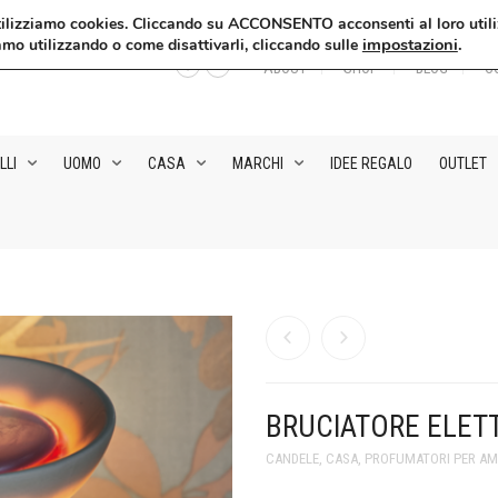
, utilizziamo cookies. Cliccando su ACCONSENTO acconsenti al loro utili
impostazioni
.
amo utilizzando o come disattivarli, cliccando sulle
ABOUT
SHOP
BLOG
C
LLI
UOMO
CASA
MARCHI
IDEE REGALO
OUTLET
BRUCIATORE ELETT
CANDELE
,
CASA
,
PROFUMATORI PER AM