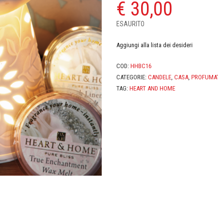
€
30,00
ESAURITO
Aggiungi alla lista dei desideri
COD:
HHBC16
CATEGORIE:
CANDELE
,
CASA
,
PROFUMAT
TAG:
HEART AND HOME