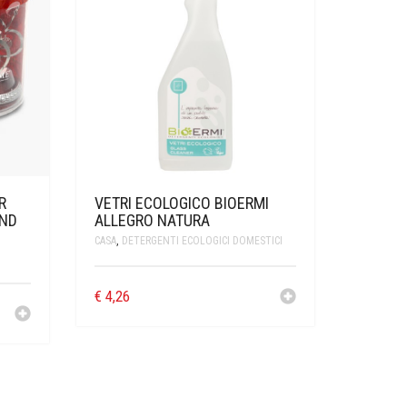
R
VETRI ECOLOGICO BIOERMI
AND
ALLEGRO NATURA
CASA
,
DETERGENTI ECOLOGICI DOMESTICI
€
4,26