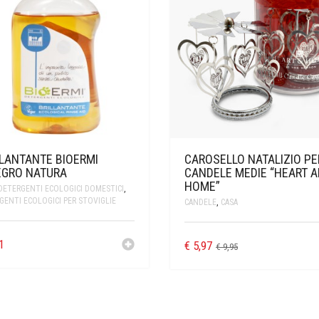
LLANTANTE BIOERMI
CAROSELLO NATALIZIO PE
EGRO NATURA
CANDELE MEDIE “HEART 
HOME”
DETERGENTI ECOLOGICI DOMESTICI
,
GENTI ECOLOGICI PER STOVIGLIE
CANDELE
,
CASA
1
€
5,97
€
9,95