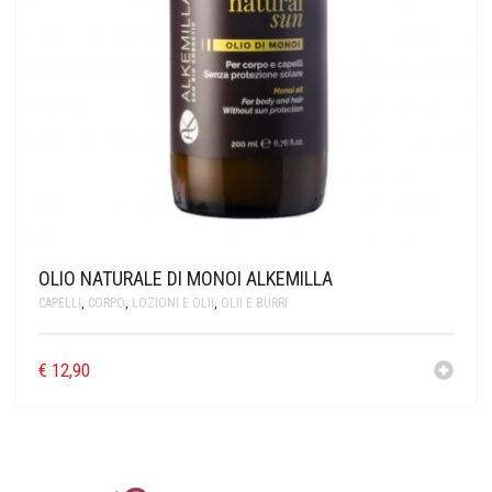
OLIO NATURALE DI MONOI ALKEMILLA
CAPELLI
,
CORPO
,
LOZIONI E OLII
,
OLII E BURRI
€
12,90