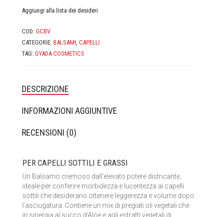
CASA MORANA
Aggiungi alla lista dei desideri
DOMUS OLEA TOSCANA
COD:
GCBV
CATEGORIE:
BALSAMI
,
CAPELLI
FABY
TAG:
GYADA COSMETICS
FIOR DI LUNA
DESCRIZIONE
FITOCOSE
INFORMAZIONI AGGIUNTIVE
FLORA
RECENSIONI (0)
GLI AROMI
PER CAPELLI SOTTILI E GRASSI
GYADA COSMETICS
Un Balsamo cremoso dall’elevato potere districante,
HEART AND HOME
ideale per conferire morbidezza e lucentezza ai capelli
sottili che desiderano ottenere leggerezza e volume dopo
l’asciugatura. Contiene un mix di pregiati oli vegetali che
INVISIBOBBLE
in sinergia al succo d’Aloe e agli estratti vegetali di