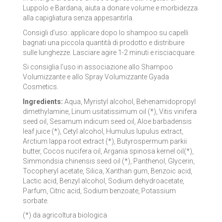
Luppolo e Bardana, aiuta a donare volume e morbidezza
LA SAPONARIA
alla capigliatura senza appesantirla.
Consigli d’uso: applicare dopo lo shampoo su capelli
LE ERBE DI JANAS
bagnati una piccola quantità di prodotto e distribuire
sulle lunghezze. Lasciare agire 1-2 minuti e risciacquare.
LE FATE BIO
Si consiglia l’uso in associazione allo Shampoo
Volumizzante e allo Spray Volumizzante Gyada
NEVE COSMETICS
Cosmetics.
PHITOFILOS
Ingredients:
Aqua, Myristyl alcohol, Behenamidopropyl
dimethylamine, Linum usitatissimum oil (*), Vitis vinifera
seed oil, Sesamum indicum seed oil, Aloe barbadensis
PUROBIO COSMETICS
leaf juice (*), Cetyl alcohol, Humulus lupulus extract,
Arctium lappa root extract (*), Butyrospermum parkii
SABADÌ
butter, Cocos nucifera oil, Argania spinosa kernel oil(*),
Simmondsia chinensis seed oil (*), Panthenol, Glycerin,
TANGLE TEEZER
Tocopheryl acetate, Silica, Xanthan gum, Benzoic acid,
Lactic acid, Benzyl alcohol, Sodium dehydroacetate,
TEK ITALY
Parfum, Citric acid, Sodium benzoate, Potassium
sorbate.
VILLA LODOLA
(*) da agricoltura biologica