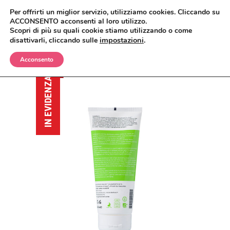
Per offrirti un miglior servizio, utilizziamo cookies. Cliccando su
ACCONSENTO acconsenti al loro utilizzo.
Scopri di più su quali cookie stiamo utilizzando o come
impostazioni
.
disattivarli, cliccando sulle
Acconsento
BIMBI
IN EVIDENZA
CORPO
OLII E CREME
VISO
SHAMPO E BAGNETTO
ANTIZANZARE
MAKEUP
SPAZZOLE E SPUGNE
BAGNO E DOCCIA
ANTIETÀ
CAPELLI
CREME, LOZIONI E GEL
DETERGENTI, TONICI E MASCHERE
CIPRIE, BLUSH, BRONZER
UOMO
DEODORANTI
CREME E SIERI
CORRETTORI
BALSAMI
CASA
INTIMO
IGIENE ORALE
FONDOTINTA
ERBE COSMETICHE
DOCCIA E SHAMPO