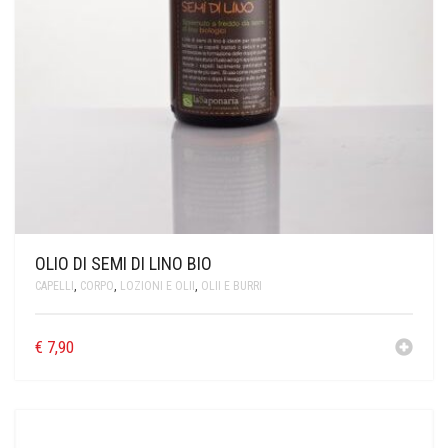
OLIO DI SEMI DI LINO BIO
CAPELLI
,
CORPO
,
LOZIONI E OLII
,
OLII E BURRI
€
7,90