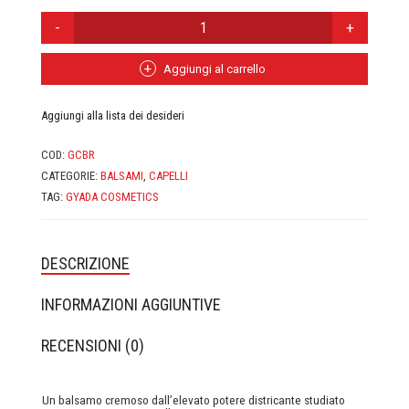
CASA MORANA
BALSAMO
MODELLANTE
RICCI
DOMUS OLEA TOSCANA
-
Aggiungi al carrello
GYADA
FABY
COSMETICS
Aggiungi alla lista dei desideri
QUANTITÀ
FIOR DI LUNA
COD:
GCBR
CATEGORIE:
BALSAMI
,
CAPELLI
FITOCOSE
TAG:
GYADA COSMETICS
FLORA
DESCRIZIONE
GLI AROMI
INFORMAZIONI AGGIUNTIVE
GYADA COSMETICS
RECENSIONI (0)
HEART AND HOME
INVISIBOBBLE
Un balsamo cremoso dall’elevato potere districante studiato