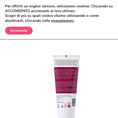
Per offrirti un miglior servizio, utilizziamo cookies. Cliccando su
ACCONSENTO acconsenti al loro utilizzo.
Scopri di più su quali cookie stiamo utilizzando o come
impostazioni
.
disattivarli, cliccando sulle
Acconsento
BIMBI
CORPO
OLII E CREME
VISO
SHAMPO E BAGNETTO
ANTIZANZARE
MAKEUP
SPAZZOLE E SPUGNE
BAGNO E DOCCIA
ANTIETÀ
CAPELLI
CREME, LOZIONI E GEL
DETERGENTI, TONICI E MASCHERE
CIPRIE, BLUSH, BRONZER
UOMO
DEODORANTI
CREME E SIERI
CORRETTORI
BALSAMI
CASA
INTIMO
IGIENE ORALE
FONDOTINTA
ERBE COSMETICHE
DOCCIA E SHAMPO