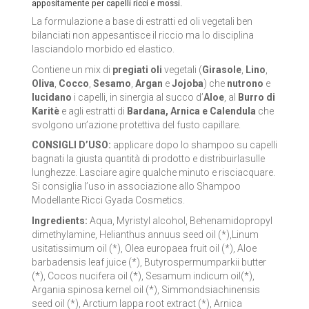
appositamente per capelli ricci e mossi.
LA SAPONARIA
La formulazione a base di estratti ed oli vegetali ben
bilanciati non appesantisce il riccio ma lo disciplina
LE ERBE DI JANAS
lasciandolo morbido ed elastico.
Contiene un mix di
pregiati oli
vegetali (
Girasole
,
Lino
,
LE FATE BIO
Oliva
,
Cocco
,
Sesamo
,
Argan
e
Jojoba
) che
nutrono
e
lucidano
i capelli, in sinergia al succo d’
Aloe
, al
Burro di
NEVE COSMETICS
Karitè
e agli estratti di
Bardana, Arnica e Calendula
che
svolgono un’azione protettiva del fusto capillare.
PHITOFILOS
CONSIGLI D’USO:
applicare dopo lo shampoo su capelli
bagnati la giusta quantità di prodotto e distribuirlasulle
PUROBIO COSMETICS
lunghezze. Lasciare agire qualche minuto e risciacquare.
Si consiglia l’uso in associazione allo Shampoo
Modellante Ricci Gyada Cosmetics.
SABADÌ
Ingredients:
Aqua, Myristyl alcohol, Behenamidopropyl
TANGLE TEEZER
dimethylamine, Helianthus annuus seed oil (*),Linum
usitatissimum oil (*), Olea europaea fruit oil (*), Aloe
barbadensis leaf juice (*), Butyrospermumparkii butter
TEK ITALY
(*), Cocos nucifera oil (*), Sesamum indicum oil(*),
Argania spinosa kernel oil (*), Simmondsiachinensis
VILLA LODOLA
seed oil (*), Arctium lappa root extract (*), Arnica