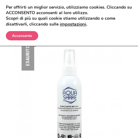
Per offrirti un miglior servizio, utilizziamo cookies. Cliccando su
ACCONSENTO acconsenti al loro utilizzo.
Scopri di più su quali cookie stiamo utilizzando o come
impostazioni
.
disattivarli, cliccando sulle
Acconsento
BIMBI
ESAURITO
CORPO
OLII E CREME
VISO
SHAMPO E BAGNETTO
ANTIZANZARE
MAKEUP
SPAZZOLE E SPUGNE
BAGNO E DOCCIA
ANTIETÀ
CAPELLI
CREME, LOZIONI E GEL
DETERGENTI, TONICI E MASCHERE
CIPRIE, BLUSH, BRONZER
UOMO
DEODORANTI
CREME E SIERI
CORRETTORI
BALSAMI
CASA
INTIMO
IGIENE ORALE
FONDOTINTA
ERBE COSMETICHE
DOCCIA E SHAMPO