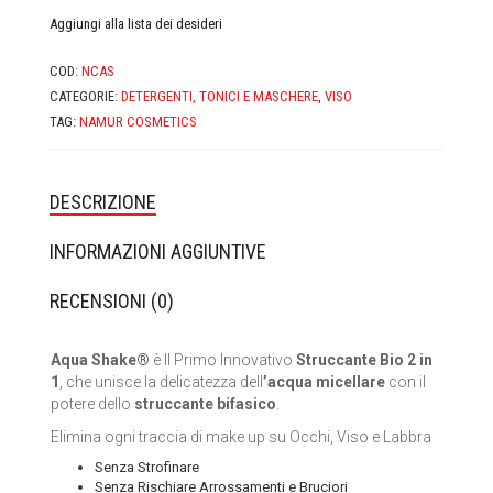
CASA MORANA
Aggiungi alla lista dei desideri
DOMUS OLEA TOSCANA
COD:
NCAS
CATEGORIE:
DETERGENTI, TONICI E MASCHERE
,
VISO
FABY
TAG:
NAMUR COSMETICS
FIOR DI LUNA
DESCRIZIONE
FITOCOSE
INFORMAZIONI AGGIUNTIVE
FLORA
RECENSIONI (0)
GLI AROMI
Aqua Shake®
è Il Primo Innovativo
Struccante Bio 2 in
GYADA COSMETICS
1
, che unisce la delicatezza dell
’acqua micellare
con il
potere dello
struccante bifasico
.
HEART AND HOME
Elimina ogni traccia di make up su Occhi, Viso e Labbra
INVISIBOBBLE
Senza Strofinare
Senza Rischiare Arrossamenti e Bruciori