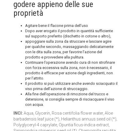
godere appieno delle sue
proprietà
Agitare bene il flacone prima dell’uso
Dopo aver erogato il prodotto in quantità sufficiente
sul supporto preferito (dischetto in cotone o altro),
appoggiare sulla zona da struccare e lasciare agire
per qualche secondo, massaggiando delicatamente
con le dita sulla zona, per favorire l’azione del
prodotto e provvedere alla pulitura.
Continuare l’operazione avendo cura di non strofinare
con forza eccessiva sulla zona, non è necessario, il
prodotto è efficace per azione degli ingredienti, non
per l’attrito.
Il prodotto si può utilizzare anche avendo sciacquato il
viso prima dell’azione di struccaggio.
Alla fine dell’operazione di rimozione del trucco e
detersione, si consiglia sempre di risciacquare il viso
con acqua.
INCI:
Aqua, Glycerin, Rosa centifolia flower water, Aloe
barbadensis leaf juice (*), Helianthus annuus seed oil (*),
Polyglyceryl-4 caprylate, Opuntia ficus-indica extract,
Simmondsia chinensis seed oil (*), Chamomilla recutita