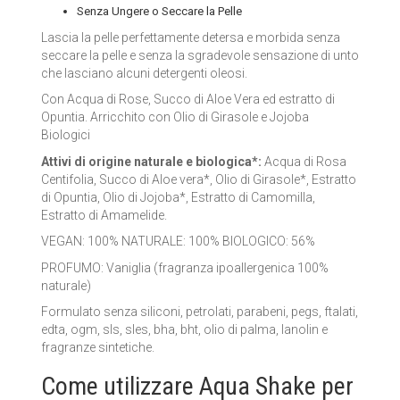
Senza Ungere o Seccare la Pelle
LA SAPONARIA
Lascia la pelle perfettamente detersa e morbida senza
seccare la pelle e senza la sgradevole sensazione di unto
LE ERBE DI JANAS
che lasciano alcuni detergenti oleosi.
Con Acqua di Rose, Succo di Aloe Vera ed estratto di
LE FATE BIO
Opuntia. Arricchito con Olio di Girasole e Jojoba
Biologici
NEVE COSMETICS
Attivi di origine naturale e biologica*:
Acqua di Rosa
Centifolia, Succo di Aloe vera*, Olio di Girasole*, Estratto
PHITOFILOS
di Opuntia, Olio di Jojoba*, Estratto di Camomilla,
Estratto di Amamelide.
PUROBIO COSMETICS
VEGAN: 100% NATURALE: 100% BIOLOGICO: 56%
SABADÌ
PROFUMO: Vaniglia (fragranza ipoallergenica 100%
naturale)
TANGLE TEEZER
Formulato senza siliconi, petrolati, parabeni, pegs, ftalati,
edta, ogm, sls, sles, bha, bht, olio di palma, lanolin e
TEK ITALY
fragranze sintetiche.
Come utilizzare Aqua Shake per
VILLA LODOLA